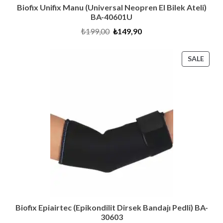
Biofix Unifix Manu (Universal Neopren El Bilek Ateli)
BA-40601U
Original
Current
₺
199,00
₺
149,90
price
price
was:
is:
₺199,00.
₺149,90.
PRO
SALE
ON
SALE
Biofix Epiairtec (Epikondilit Dirsek Bandajı Pedli) BA-
30603