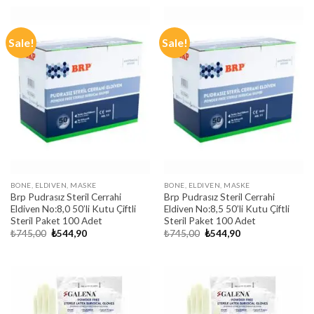
₺745,00.
₺544,90.
₺745,00.
₺544,90.
Sale!
Sale!
BONE, ELDIVEN, MASKE
BONE, ELDIVEN, MASKE
Brp Pudrasız Steril Cerrahi
Brp Pudrasız Steril Cerrahi
Eldiven No:8,0 50’li Kutu Çiftli
Eldiven No:8,5 50’li Kutu Çiftli
Steril Paket 100 Adet
Steril Paket 100 Adet
Original
Current
Original
Current
₺
745,00
₺
544,90
₺
745,00
₺
544,90
price
price
price
price
was:
is:
was:
is:
₺745,00.
₺544,90.
₺745,00.
₺544,90.