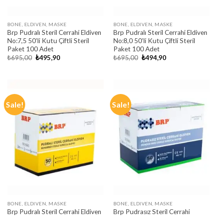
BONE, ELDIVEN, MASKE
BONE, ELDIVEN, MASKE
Brp Pudralı Steril Cerrahi Eldiven
Brp Pudralı Steril Cerrahi Eldiven
No:7,5 50’li Kutu Çiftli Steril
No:8,0 50’li Kutu Çiftli Steril
Paket 100 Adet
Paket 100 Adet
Original
Current
Original
Current
₺
695,00
₺
495,90
₺
695,00
₺
494,90
price
price
price
price
was:
is:
was:
is:
₺695,00.
₺495,90.
₺695,00.
₺494,90.
Sale!
Sale!
BONE, ELDIVEN, MASKE
BONE, ELDIVEN, MASKE
Brp Pudralı Steril Cerrahi Eldiven
Brp Pudrasız Steril Cerrahi