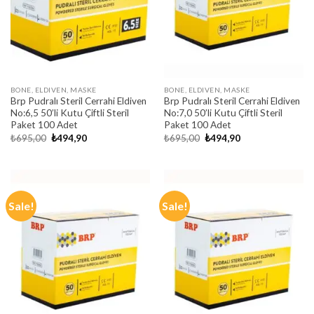
BONE, ELDIVEN, MASKE
BONE, ELDIVEN, MASKE
Brp Pudralı Steril Cerrahi Eldiven
Brp Pudralı Steril Cerrahi Eldiven
No:6,5 50’li Kutu Çiftli Steril
No:7,0 50’li Kutu Çiftli Steril
Paket 100 Adet
Paket 100 Adet
Original
Current
Original
Current
₺
695,00
₺
494,90
₺
695,00
₺
494,90
price
price
price
price
was:
is:
was:
is:
₺695,00.
₺494,90.
₺695,00.
₺494,90.
Sale!
Sale!