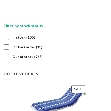
APPLY
APPLY
Filter by stock status
1008
In stock
1008
products
13
On backorder
13
products
965
Out of stock
965
products
HOTTEST DEALS
PRODUCT
SALE
ON
SALE