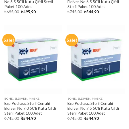
No:8,5 50’li Kutu Çiftli Steril
Eldiven No:6,5 50’li Kutu Çiftli
Paket 100 Adet
Steril Paket 100 Adet
Original
Current
Original
Current
₺
695,00
₺
495,90
₺
745,00
₺
544,90
price
price
price
price
was:
is:
was:
is:
₺695,00.
₺495,90.
₺745,00.
₺544,90.
Sale!
Sale!
BONE, ELDIVEN, MASKE
BONE, ELDIVEN, MASKE
Brp Pudrasız Steril Cerrahi
Brp Pudrasız Steril Cerrahi
Eldiven No:7,0 50’li Kutu Çiftli
Eldiven No:7,5 50’li Kutu Çiftli
Steril Paket 100 Adet
Steril Paket 100 Adet
Original
Current
Original
Current
₺
745,00
₺
544,90
₺
745,00
₺
544,90
price
price
price
price
was:
is:
was:
is: