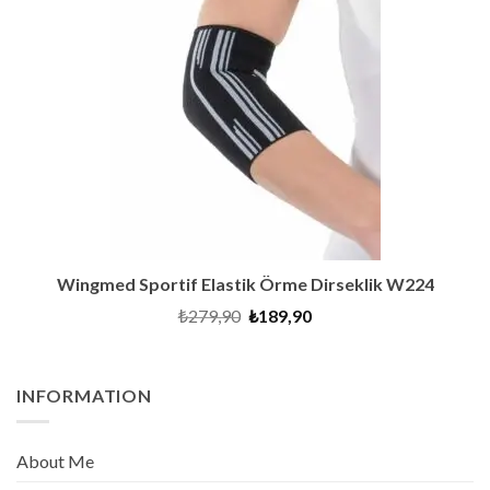
SALE
Wingmed Sportif Elastik Örme Dirseklik W224
Original
Current
₺
279,90
₺
189,90
price
price
was:
is:
₺279,90.
₺189,90.
INFORMATION
About Me