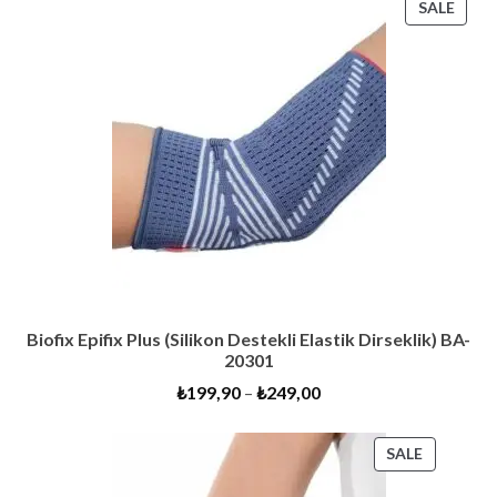
PRO
SALE
ON
SALE
Biofix Epifix Plus (Silikon Destekli Elastik Dirseklik) BA-
20301
₺
199,90
–
₺
249,00
PRODUC
SALE
ON