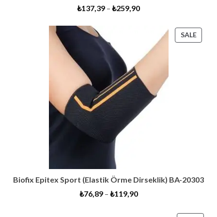
₺
137,39
–
₺
259,90
PROD
SALE
ON
SALE
Biofix Epitex Sport (Elastik Örme Dirseklik) BA-20303
₺
76,89
–
₺
119,90