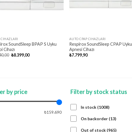
 CIHAZLARI
AUTO CPAP CIHAZLARI
irox SoundSleep BPAP S Uyku
Respirox SoundSleep CPAP Uyk
i Cihazı
Apnesi Cihazı
Original
Current
40,00
₺
8.399,00
₺
7.799,90
price
price
was:
is:
₺9.240,00.
₺8.399,00.
ter by price
Filter by stock status
1008
In stock
1008
₺159.690
products
13
On backorder
13
product
APPLY PRICE FILTER
APPLY
965
Out of stock
965