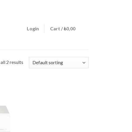
ign a menu in Theme Options > Menus
0
Login
Cart /
₺
0,00
ll 2 results