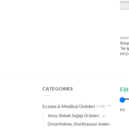
BİPAP
Resp
Terap
₺
9.2
CATEGORIES
Fil
Eczane & Medikal Ürünleri
(1706)
₺0
Anne, Bebek Sağlığı Ürünleri
Dezenfektan, Sterilizasyon Sıvıları