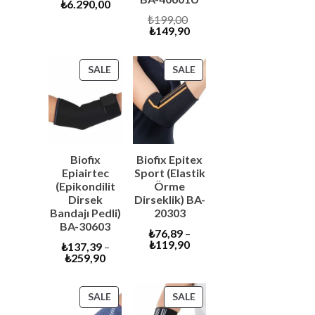
Current
price
₺
6.290,00
price
was:
Original
₺
199,00
is:
₺6.600,00.
Current
price
₺
149,90
₺6.290,00.
price
was:
is:
₺199,00.
₺149,90.
PRODUCT
PRODUCT
SALE
SALE
ON
ON
SALE
SALE
Biofix
Biofix Epitex
Epiairtec
Sport (Elastik
(Epikondilit
Örme
Dirsek
Dirseklik) BA-
Bandajı Pedli)
20303
BA-30603
₺
76,89
–
₺
119,90
₺
137,39
–
₺
259,90
PRODUCT
PRODUCT
SALE
SALE
ON
ON