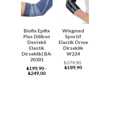
SALE
SALE
Biofix Epifix
Wingmed
Plus (Silikon
Sportif
Destekli
Elastik Örme
Elastik
Dirseklik
Dirseklik) BA-
W224
20301
Original
₺
279,90
Current
price
₺
189,90
₺
199,90
–
price
was:
₺
249,00
is:
₺279,90.
₺189,90.