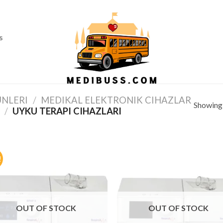
Ass
s
ÜNLERI
/
MEDIKAL ELEKTRONIK CIHAZLAR
Showing a
/
UYKU TERAPI CIHAZLARI
!
OUT OF STOCK
OUT OF STOCK