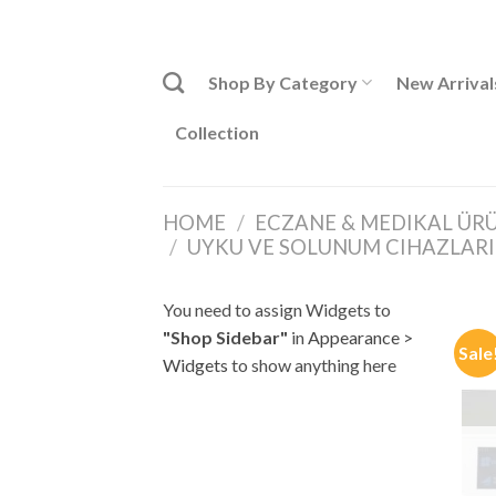
Skip
ADD ANYTHING HERE OR JUST REMOVE IT...
to
content
Shop By Category
New Arrival
Collection
HOME
/
ECZANE & MEDIKAL ÜR
/
UYKU VE SOLUNUM CIHAZLARI
You need to assign Widgets to
"Shop Sidebar"
in
Appearance >
Sale
Widgets
to show anything here