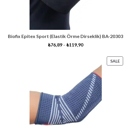
Biofix Epitex Sport (Elastik Örme Dirseklik) BA-20303
₺
76,89
–
₺
119,90
PRO
SALE
ON
SALE