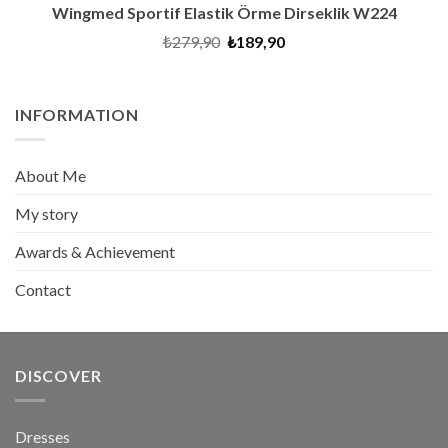
Wingmed Sportif Elastik Örme Dirseklik W224
Original
Current
₺
279,90
₺
189,90
price
price
was:
is:
₺279,90.
₺189,90.
INFORMATION
About Me
My story
Awards & Achievement
Contact
DISCOVER
Dresses