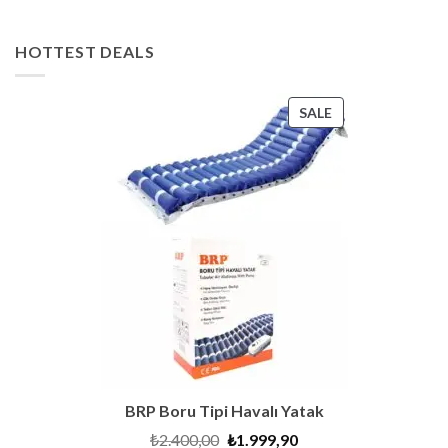
products
HOTTEST DEALS
PRODUCT
SALE
ON
SALE
BRP Boru Tipi Havalı Yatak
Original
Current
₺
2.400,00
₺
1.999,90