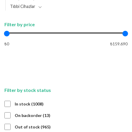
Tıbbi Cihazlar
Filter by price
₺0
₺159.690
APPLY
APPLY
Filter by stock status
1008
In stock
1008
products
13
On backorder
13
products
965
Out of stock
965