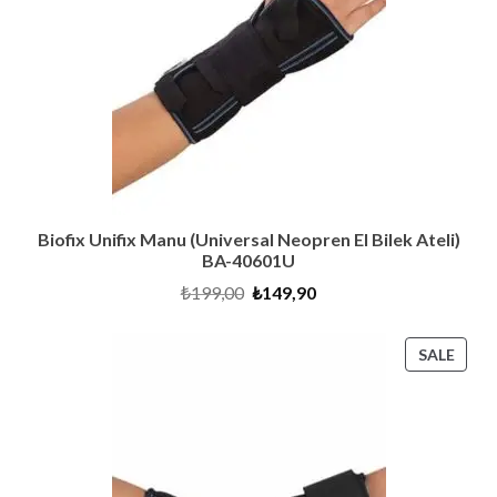
Biofix Unifix Manu (Universal Neopren El Bilek Ateli)
BA-40601U
Original
Current
₺
199,00
₺
149,90
price
price
was:
is:
₺199,00.
₺149,90.
PRO
SALE
ON
SALE