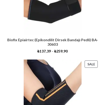
Biofix Epiairtec (Epikondilit Dirsek Bandajı Pedli) BA-
30603
₺
137,39
–
₺
259,90
PROD
SALE
ON
SALE