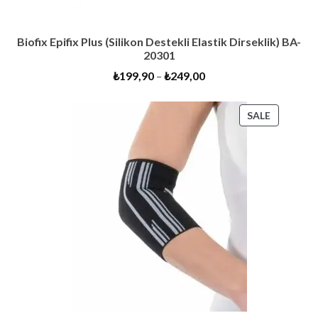
Biofix Epifix Plus (Silikon Destekli Elastik Dirseklik) BA-
20301
₺
199,90
–
₺
249,00
PRODUC
SALE
ON
SALE