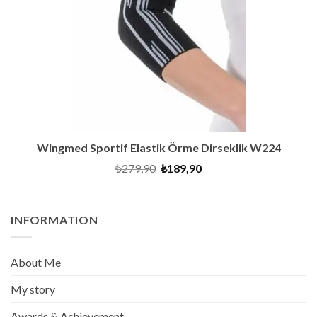
Wingmed Sportif Elastik Örme Dirseklik W224
Original
Current
₺
279,90
₺
189,90
price
price
was:
is:
₺279,90.
₺189,90.
INFORMATION
About Me
My story
Awards & Achievement