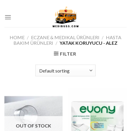
Skip
ADD ANYTHING HERE OR JUST REMOVE IT...
to
0
content
HOME
/
ECZANE & MEDIKAL ÜRÜNLERI
/
HASTA
BAKIM ÜRÜNLERI
/
YATAK KORUYUCU - ALEZ
FILTER
OUT OF STOCK