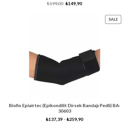
Original
Current
₺
199,00
₺
149,90
price
price
was:
is:
₺199,00.
₺149,90.
PRO
SALE
ON
SALE
Biofix Epiairtec (Epikondilit Dirsek Bandajı Pedli) BA-
30603
₺
137,39
–
₺
259,90