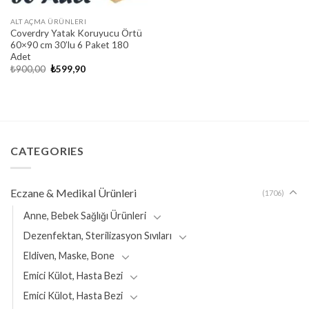
ALT AÇMA ÜRÜNLERI
Coverdry Yatak Koruyucu Örtü
60×90 cm 30’lu 6 Paket 180
Adet
Original
Current
₺
900,00
₺
599,90
price
price
was:
is:
₺900,00.
₺599,90.
CATEGORIES
Eczane & Medikal Ürünleri
(1706)
Anne, Bebek Sağlığı Ürünleri
Dezenfektan, Sterilizasyon Sıvıları
Eldiven, Maske, Bone
Emici Külot, Hasta Bezi
Emici Külot, Hasta Bezi