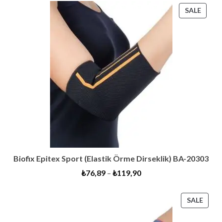
PROD
SALE
ON
SALE
Biofix Epitex Sport (Elastik Örme Dirseklik) BA-20303
₺
76,89
–
₺
119,90
PRO
SALE
ON
SALE