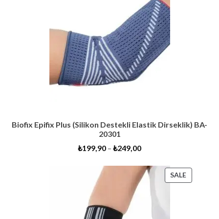
Biofix Epifix Plus (Silikon Destekli Elastik Dirseklik) BA-
20301
₺
199,90
–
₺
249,00
PRODUC
SALE
ON
SALE