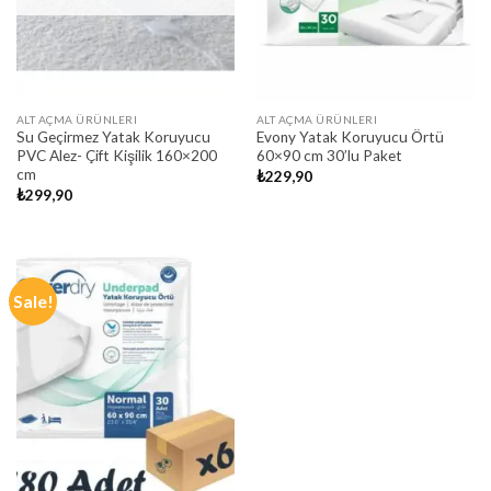
ALT AÇMA ÜRÜNLERI
ALT AÇMA ÜRÜNLERI
Su Geçirmez Yatak Koruyucu
Evony Yatak Koruyucu Örtü
PVC Alez- Çift Kişilik 160×200
60×90 cm 30’lu Paket
cm
₺
229,90
₺
299,90
Sale!