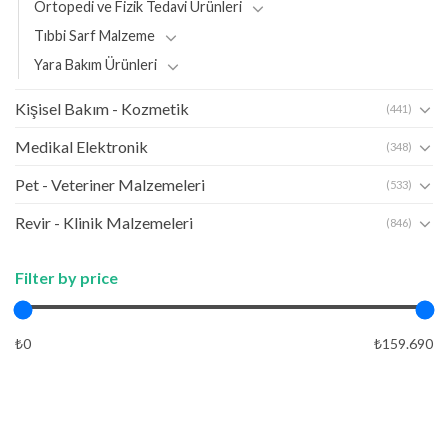
Ortopedi ve Fizik Tedavi Ürünleri
Tıbbi Sarf Malzeme
Yara Bakım Ürünleri
Kişisel Bakım - Kozmetik
(441)
Medikal Elektronik
(348)
Pet - Veteriner Malzemeleri
(533)
Revir - Klinik Malzemeleri
(846)
Filter by price
₺0
₺159.690
APPLY
APPLY