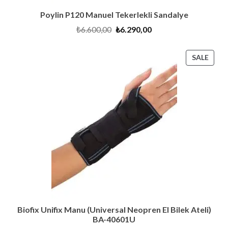
Poylin P120 Manuel Tekerlekli Sandalye
Original
Current
₺
6.600,00
₺
6.290,00
price
price
was:
is:
₺6.600,00.
₺6.290,00.
PRO
SALE
ON
SALE
Biofix Unifix Manu (Universal Neopren El Bilek Ateli)
BA-40601U