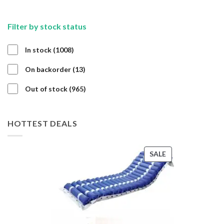
Filter by stock status
1008
In stock
1008
products
13
On backorder
13
products
965
Out of stock
965
products
HOTTEST DEALS
PRODUCT
SALE
ON
SALE