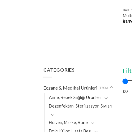
BAKI
Mult
₺
149
CATEGORIES
Fil
Eczane & Medikal Ürünleri
(1706)
₺0
Anne, Bebek Sağlığı Ürünleri
Dezenfektan, Sterilizasyon Sıvıları
Eldiven, Maske, Bone
Emici Külot, Hasta Bezi