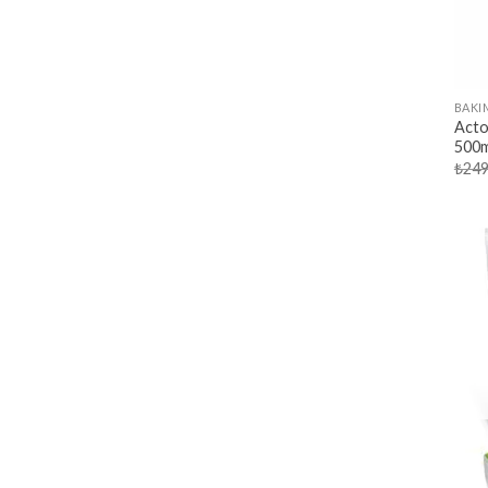
BAKI
Acto
500m
₺
249