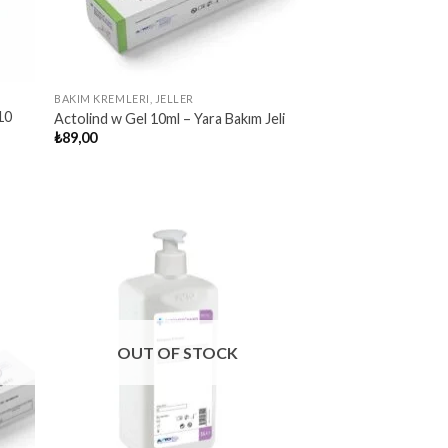
BAKIM KREMLERI, JELLER
10
Actolind w Gel 10ml – Yara Bakım Jeli
₺
89,00
OUT OF STOCK