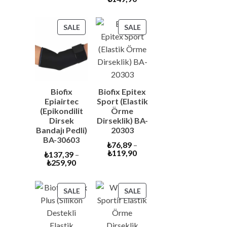
price
was:
is:
₺199,00.
₺149,90.
PRODUCT
PRODUCT
SALE
SALE
ON
ON
SALE
SALE
Biofix
Biofix Epitex
Epiairtec
Sport (Elastik
(Epikondilit
Örme
Dirsek
Dirseklik) BA-
Bandajı Pedli)
20303
BA-30603
₺
76,89
–
₺
119,90
₺
137,39
–
₺
259,90
PRODUCT
PRODUCT
SALE
SALE
ON
ON
SALE
SALE