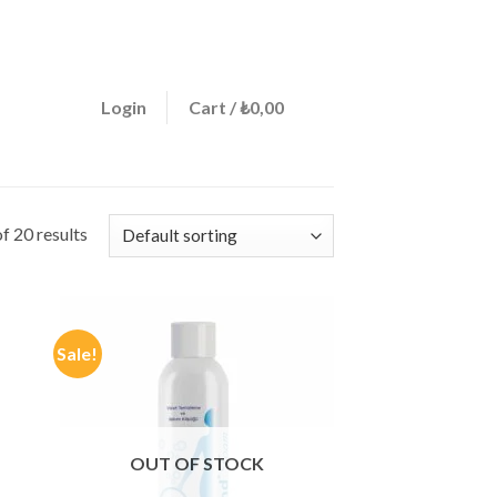
ign a menu in Theme Options > Menus
0
Login
Cart /
₺
0,00
f 20 results
Sale!
OUT OF STOCK