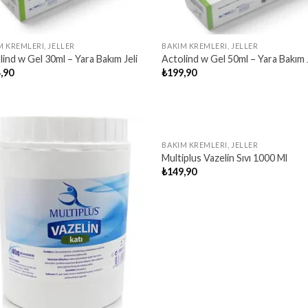
M KREMLERI, JELLER
BAKIM KREMLERI, JELLER
lind w Gel 30ml – Yara Bakım Jeli
Actolind w Gel 50ml – Yara Bakım J
,90
₺
199,90
OUT OF STOCK
BAKIM KREMLERI, JELLER
Multiplus Vazelin Sıvı 1000 Ml
₺
149,90