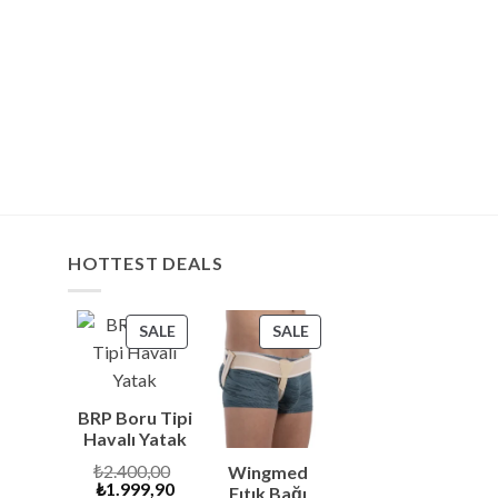
HOTTEST DEALS
PRODUCT
PRODUCT
SALE
SALE
ON
ON
SALE
SALE
s
BRP Boru Tipi
s
Havalı Yatak
Original
₺
2.400,00
Wingmed
Current
price
₺
1.999,90
Fıtık Bağı