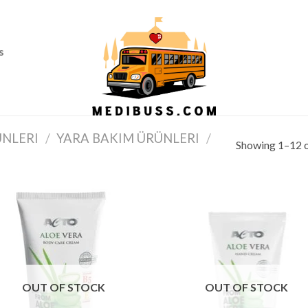
Ass
s
ÜNLERI
/
YARA BAKIM ÜRÜNLERI
/
Showing 1–12 o
OUT OF STOCK
OUT OF STOCK