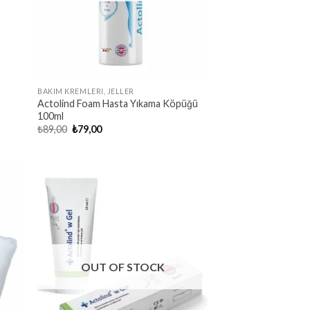
BAKIM KREMLERI, JELLER
Actolind Foam Hasta Yıkama Köpüğü
100ml
Original
Current
₺
89,00
₺
79,00
price
price
was:
is:
₺89,00.
₺79,00.
OUT OF STOCK