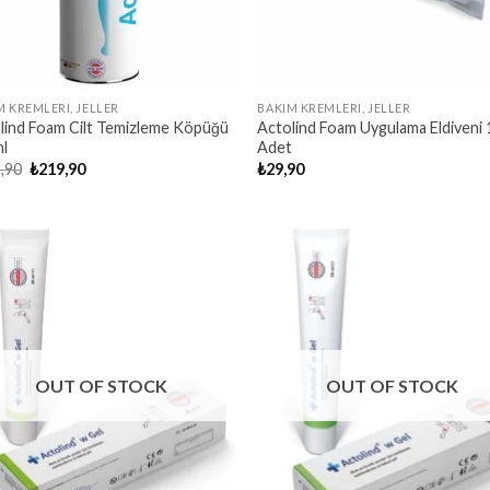
M KREMLERI, JELLER
BAKIM KREMLERI, JELLER
lind Foam Cilt Temizleme Köpüğü
Actolind Foam Uygulama Eldiveni 
l
Adet
Original
Current
,90
₺
219,90
₺
29,90
price
price
was:
is:
₺249,90.
₺219,90.
OUT OF STOCK
OUT OF STOCK