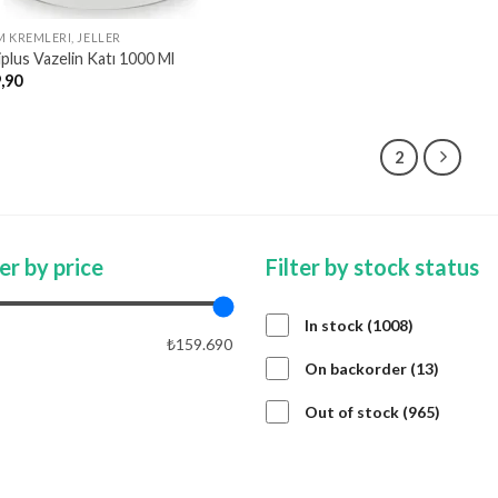
M KREMLERI, JELLER
iplus Vazelin Katı 1000 Ml
,90
1
2
ter by price
Filter by stock status
1008
In stock
1008
₺159.690
products
13
On backorder
13
product
APPLY PRICE FILTER
APPLY
965
Out of stock
965
product