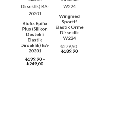
Wingmed
Sportif
Biofix Epifix
Elastik Örme
Plus (Silikon
Dirseklik
Destekli
W224
Elastik
Dirseklik) BA-
Original
₺
279,90
20301
Current
price
₺
189,90
price
was:
₺
199,90
–
is:
₺279,90.
₺
249,00
₺189,90.