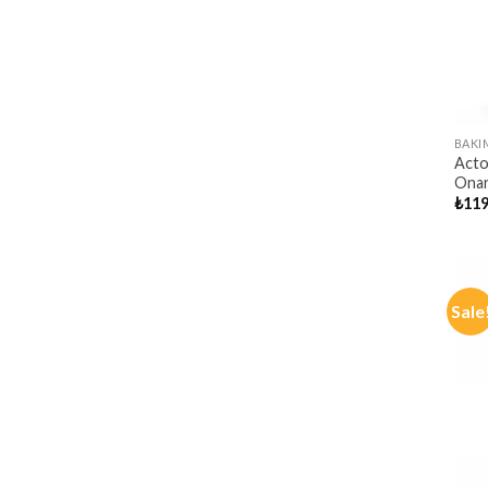
BAKI
Acto
Onar
₺
119
Sale