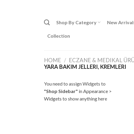
Skip
ADD ANYTHING HERE OR JUST REMOVE IT...
to
content
Shop By Category
New Arrival
Collection
HOME
/
ECZANE & MEDIKAL ÜR
YARA BAKIM JELLERI, KREMLERI
You need to assign Widgets to
"Shop Sidebar"
in
Appearance >
Widgets
to show anything here