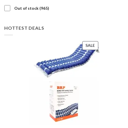
products
965
Out of stock
965
products
HOTTEST DEALS
PRODUCT
SALE
ON
SALE