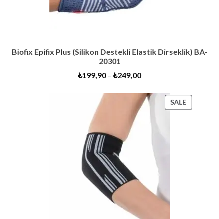
Biofix Epifix Plus (Silikon Destekli Elastik Dirseklik) BA-
20301
₺
199,90
–
₺
249,00
PRODUC
SALE
ON
SALE