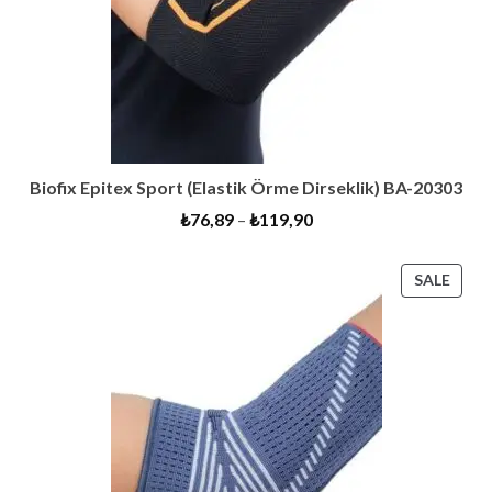
Biofix Epitex Sport (Elastik Örme Dirseklik) BA-20303
₺
76,89
–
₺
119,90
PRO
SALE
ON
SALE