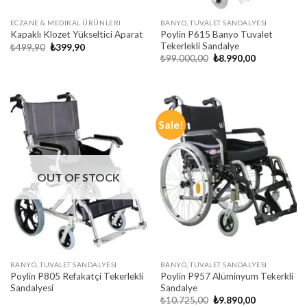
ECZANE & MEDIKAL ÜRÜNLERI
BANYO, TUVALET SANDALYESI
Poylin P615 Banyo Tuvalet
Kapaklı Klozet Yükseltici Aparat
Tekerlekli Sandalye
Original
Current
₺
499,90
₺
399,90
price
price
Original
Current
₺
99.000,00
₺
8.990,00
was:
is:
price
price
₺499,90.
₺399,90.
was:
is:
₺99.000,00.
₺8.990,00.
Sale!
OUT OF STOCK
BANYO, TUVALET SANDALYESI
BANYO, TUVALET SANDALYESI
Poylin P805 Refakatçi Tekerlekli
Poylin P957 Alüminyum Tekerkli
Sandalyesi
Sandalye
Original
Current
₺
10.725,00
₺
9.890,00