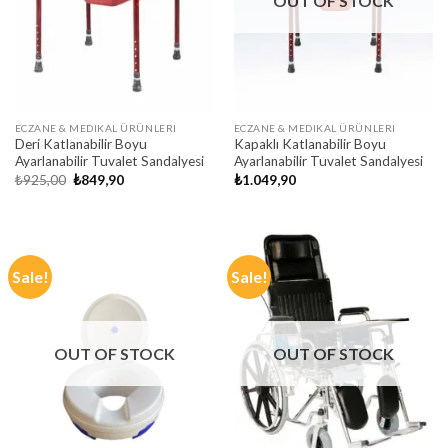
OUT OF STOCK
ECZANE & MEDIKAL ÜRÜNLERI
ECZANE & MEDIKAL ÜRÜNLERI
Deri Katlanabilir Boyu
Kapaklı Katlanabilir Boyu
Ayarlanabilir Tuvalet Sandalyesi
Ayarlanabilir Tuvalet Sandalyesi
Original
Current
₺
925,00
₺
849,90
₺
1.049,90
price
price
was:
is:
₺925,00.
₺849,90.
Sale!
Sale!
OUT OF STOCK
OUT OF STOCK