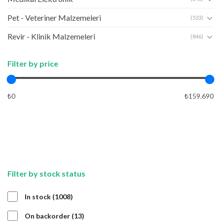
Pet - Veteriner Malzemeleri
(533)
Revir - Klinik Malzemeleri
(846)
Filter by price
₺0
₺159.690
APPLY
APPLY
Filter by stock status
1008
In stock
1008
products
13
On backorder
13