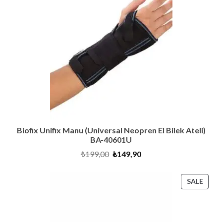
SALE
Biofix Unifix Manu (Universal Neopren El Bilek Ateli)
BA-40601U
Original
Current
₺
199,00
₺
149,90
price
price
was:
is:
₺199,00.
₺149,90.
PRO
SALE
ON
SALE