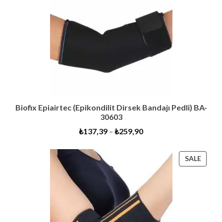
Biofix Epiairtec (Epikondilit Dirsek Bandajı Pedli) BA-
30603
₺
137,39
–
₺
259,90
PROD
SALE
ON
SALE