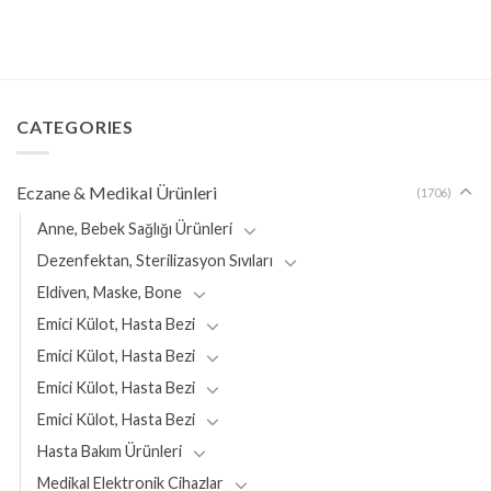
price
price
was:
is:
₺10.725,00.
₺9.890,00.
CATEGORIES
Eczane & Medikal Ürünleri
(1706)
Anne, Bebek Sağlığı Ürünleri
Dezenfektan, Sterilizasyon Sıvıları
Eldiven, Maske, Bone
Emici Külot, Hasta Bezi
Emici Külot, Hasta Bezi
Emici Külot, Hasta Bezi
Emici Külot, Hasta Bezi
Hasta Bakım Ürünleri
Medikal Elektronik Cihazlar