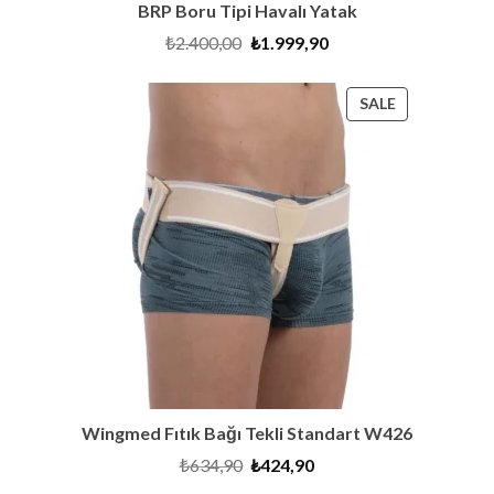
BRP Boru Tipi Havalı Yatak
Original
Current
₺
2.400,00
₺
1.999,90
price
price
was:
is:
₺2.400,00.
₺1.999,90.
PRODUCT
SALE
ON
SALE
Wingmed Fıtık Bağı Tekli Standart W426
Original
Current
₺
634,90
₺
424,90
price
price