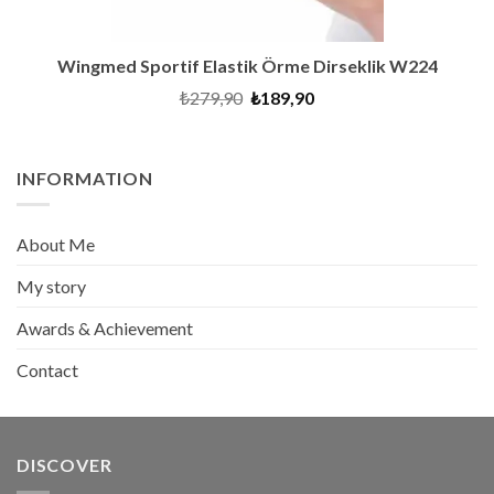
Wingmed Sportif Elastik Örme Dirseklik W224
Original
Current
₺
279,90
₺
189,90
price
price
was:
is:
₺279,90.
₺189,90.
INFORMATION
About Me
My story
Awards & Achievement
Contact
DISCOVER