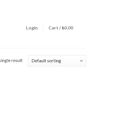
ign a menu in Theme Options > Menus
0
Login
Cart /
₺
0,00
ingle result