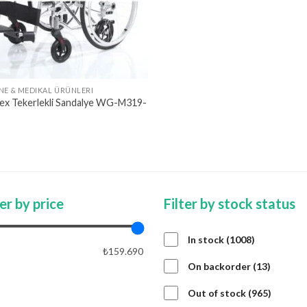
NE & MEDIKAL ÜRÜNLERI
ex Tekerlekli Sandalye WG-M319-
ter by price
Filter by stock status
1008
In stock
1008
₺159.690
products
13
On backorder
13
product
APPLY PRICE FILTER
APPLY
965
Out of stock
965
product