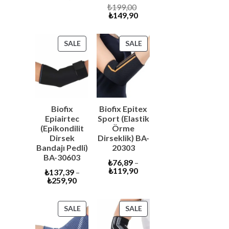
price
was:
Original
₺
199,00
is:
₺6.600,00.
Current
price
₺
149,90
₺6.290,00.
price
was:
is:
₺199,00.
₺149,90.
PRODUCT
PRODUCT
SALE
SALE
ON
ON
SALE
SALE
Biofix
Biofix Epitex
Epiairtec
Sport (Elastik
(Epikondilit
Örme
Dirsek
Dirseklik) BA-
Bandajı Pedli)
20303
BA-30603
₺
76,89
–
₺
119,90
₺
137,39
–
₺
259,90
PRODUCT
PRODUCT
SALE
SALE
ON
ON