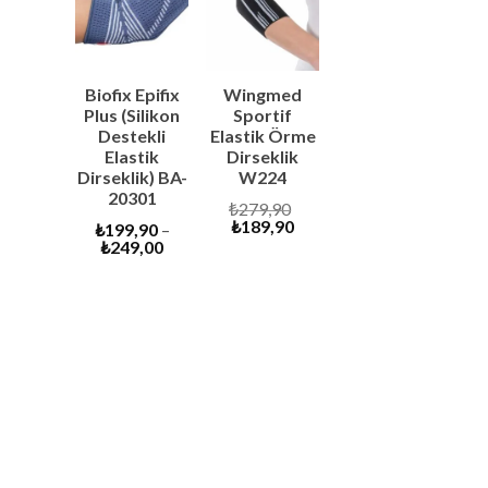
SALE
SALE
Biofix Epifix
Wingmed
Plus (Silikon
Sportif
Destekli
Elastik Örme
Elastik
Dirseklik
Dirseklik) BA-
W224
20301
Original
₺
279,90
Current
price
₺
189,90
₺
199,90
–
price
was:
₺
249,00
is:
₺279,90.
₺189,90.