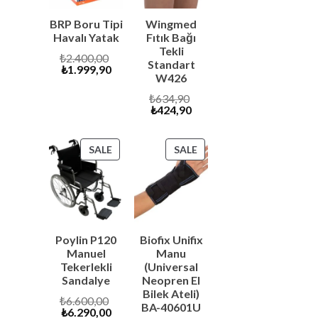
BRP Boru Tipi
Wingmed
Havalı Yatak
Fıtık Bağı
Tekli
Original
₺
2.400,00
Standart
Current
price
₺
1.999,90
W426
price
was:
is:
₺2.400,00.
Original
₺
634,90
₺1.999,90.
Current
price
₺
424,90
price
was:
is:
₺634,90.
₺424,90.
PRODUCT
PRODUCT
SALE
SALE
ON
ON
SALE
SALE
Poylin P120
Biofix Unifix
Manuel
Manu
Tekerlekli
(Universal
Sandalye
Neopren El
Bilek Ateli)
Original
₺
6.600,00
BA-40601U
Current
price
₺
6.290,00