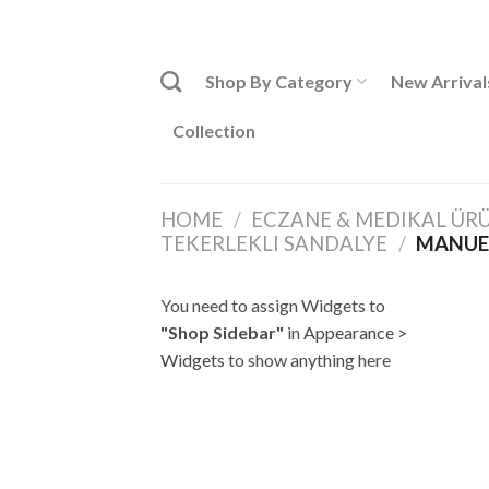
Skip
ADD ANYTHING HERE OR JUST REMOVE IT...
to
content
Shop By Category
New Arrival
Collection
HOME
/
ECZANE & MEDIKAL ÜR
TEKERLEKLI SANDALYE
/
MANUEL
You need to assign Widgets to
"Shop Sidebar"
in
Appearance >
Widgets
to show anything here