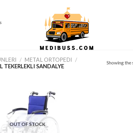
Ass
s
ÜNLERI
/
METAL ORTOPEDI
/
Showing the s
 TEKERLEKLI SANDALYE
OUT OF STOCK