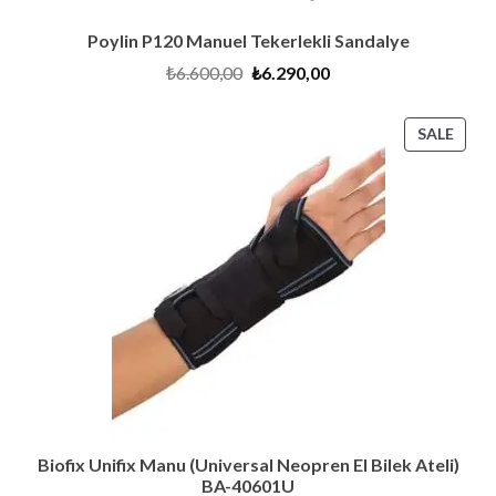
Poylin P120 Manuel Tekerlekli Sandalye
Original
Current
₺
6.600,00
₺
6.290,00
price
price
was:
is:
₺6.600,00.
₺6.290,00.
PRO
SALE
ON
SALE
Biofix Unifix Manu (Universal Neopren El Bilek Ateli)
BA-40601U