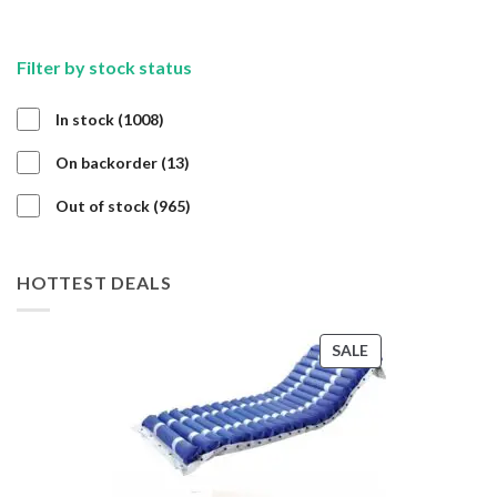
Filter by stock status
1008
In stock
1008
products
13
On backorder
13
products
965
Out of stock
965
products
HOTTEST DEALS
PRODUCT
SALE
ON
SALE