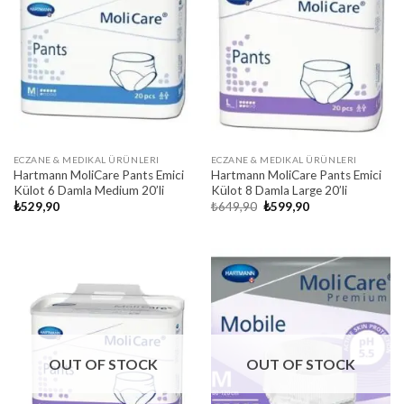
ECZANE & MEDIKAL ÜRÜNLERI
ECZANE & MEDIKAL ÜRÜNLERI
Hartmann MoliCare Pants Emici
Hartmann MoliCare Pants Emici
Külot 6 Damla Medium 20’li
Külot 8 Damla Large 20’li
Original
Current
₺
529,90
₺
649,90
₺
599,90
price
price
was:
is:
₺649,90.
₺599,90.
OUT OF STOCK
OUT OF STOCK