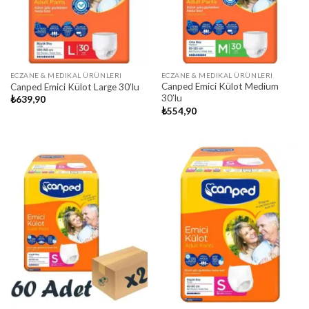
ECZANE & MEDIKAL ÜRÜNLERI
ECZANE & MEDIKAL ÜRÜNLERI
Canped Emici Külot Medium
Canped Emici Külot Large 30’lu
30’lu
₺
639,90
₺
554,90