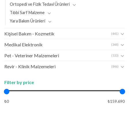
Ortopedi ve Fizik Tedavi Ürünleri
Tıbbi Sarf Malzeme
Yara Bakım Ürünleri
Kişisel Bakım - Kozmetik
(441)
Medikal Elektronik
(348)
Pet - Veteriner Malzemeleri
(533)
Revir - Klinik Malzemeleri
(846)
Filter by price
₺0
₺159.690
APPLY
APPLY