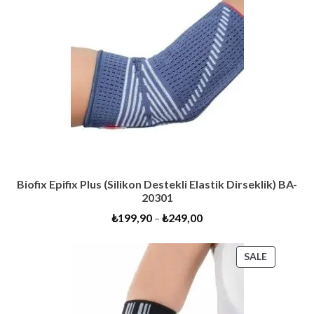
SALE
Biofix Epifix Plus (Silikon Destekli Elastik Dirseklik) BA-
20301
₺
199,90
–
₺
249,00
PRODUC
SALE
ON
SALE