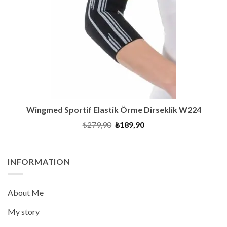
Wingmed Sportif Elastik Örme Dirseklik W224
Original
Current
₺
279,90
₺
189,90
price
price
was:
is:
₺279,90.
₺189,90.
INFORMATION
About Me
My story