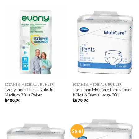
ECZANE & MEDIKAL ÜRÜNLERI
ECZANE & MEDIKAL ÜRÜNLERI
Evony Emici Hasta Külodu
Hartmann MoliCare Pants Emici
Medium 30’lu Paket
Külot 6 Damla Large 20’li
₺
489,90
₺
579,90
Sale!