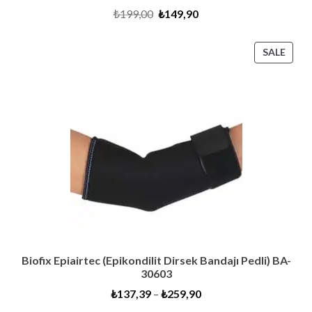
Original
Current
₺
199,00
₺
149,90
price
price
was:
is:
₺199,00.
₺149,90.
PRO
SALE
ON
SALE
Biofix Epiairtec (Epikondilit Dirsek Bandajı Pedli) BA-
30603
₺
137,39
–
₺
259,90