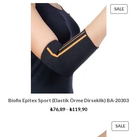
PROD
SALE
ON
SALE
Biofix Epitex Sport (Elastik Örme Dirseklik) BA-20303
₺
76,89
–
₺
119,90
PRO
SALE
ON