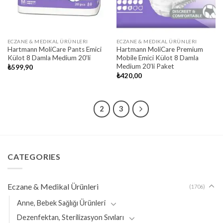
ECZANE & MEDIKAL ÜRÜNLERI
ECZANE & MEDIKAL ÜRÜNLERI
Hartmann MoliCare Pants Emici
Hartmann MoliCare Premium
Külot 8 Damla Medium 20’li
Mobile Emici Külot 8 Damla
Medium 20’li Paket
₺
599,90
₺
420,00
1
2
3
CATEGORIES
Eczane & Medikal Ürünleri
(1706)
Anne, Bebek Sağlığı Ürünleri
Dezenfektan, Sterilizasyon Sıvıları