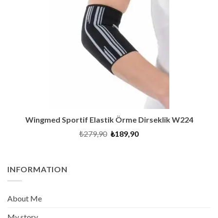
Wingmed Sportif Elastik Örme Dirseklik W224
Original
Current
₺
279,90
₺
189,90
price
price
was:
is:
₺279,90.
₺189,90.
INFORMATION
About Me
My story