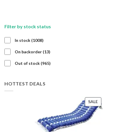
Filter by stock status
1008
In stock
1008
products
13
On backorder
13
products
965
Out of stock
965
products
HOTTEST DEALS
PRODUCT
SALE
ON
SALE