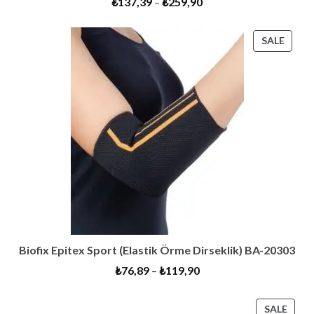
₺
137,39
–
₺
259,90
PROD
SALE
ON
SALE
Biofix Epitex Sport (Elastik Örme Dirseklik) BA-20303
₺
76,89
–
₺
119,90
PRO
SALE