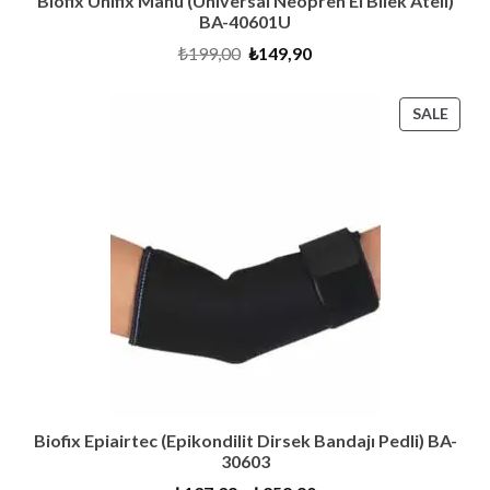
Biofix Unifix Manu (Universal Neopren El Bilek Ateli)
BA-40601U
Original
Current
₺
199,00
₺
149,90
price
price
was:
is:
₺199,00.
₺149,90.
PRO
SALE
ON
SALE
Biofix Epiairtec (Epikondilit Dirsek Bandajı Pedli) BA-
30603