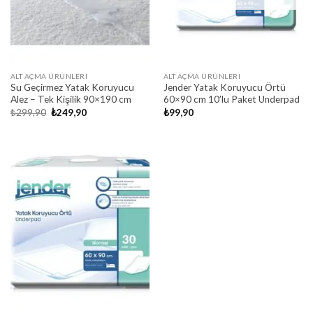
ALT AÇMA ÜRÜNLERI
ALT AÇMA ÜRÜNLERI
Su Geçirmez Yatak Koruyucu
Jender Yatak Koruyucu Örtü
Alez – Tek Kişilik 90×190 cm
60×90 cm 10’lu Paket Underpad
Original
Current
₺
299,90
₺
249,90
₺
99,90
price
price
was:
is:
₺299,90.
₺249,90.