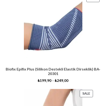
ON
SALE
Biofix Epifix Plus (Silikon Destekli Elastik Dirseklik) BA-
20301
₺
199,90
–
₺
249,00
PRODUC
SALE
ON
SALE