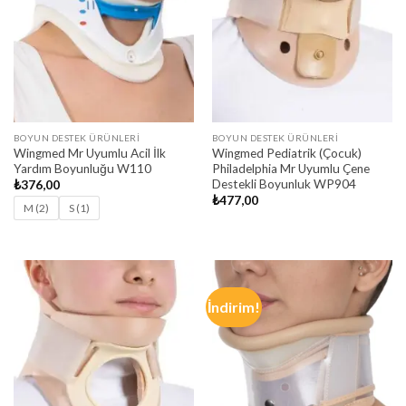
BOYUN DESTEK ÜRÜNLERI
BOYUN DESTEK ÜRÜNLERI
Wingmed Mr Uyumlu Acil İlk
Wingmed Pediatrik (Çocuk)
Yardım Boyunluğu W110
Philadelphia Mr Uyumlu Çene
Destekli Boyunluk WP904
₺
376,00
₺
477,00
M (2)
S (1)
İndirim!