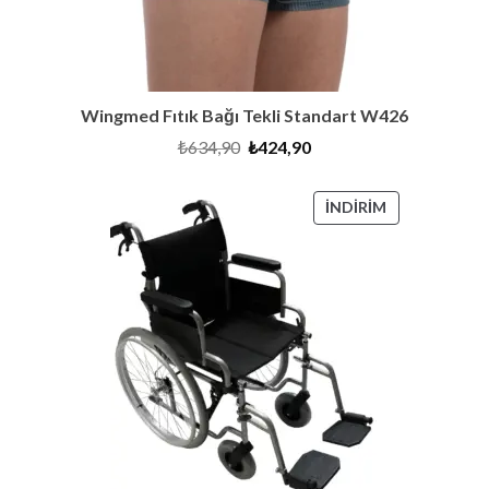
Wingmed Fıtık Bağı Tekli Standart W426
Orijinal
Şu
₺
634,90
₺
424,90
fiyat:
andaki
₺634,90.
fiyat:
₺424,90.
İNDIRIMDEKI
İNDIRIM
ÜRÜN