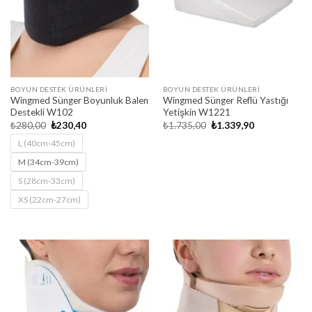
BOYUN DESTEK ÜRÜNLERI
BOYUN DESTEK ÜRÜNLERI
Wingmed Sünger Boyunluk Balen
Wingmed Sünger Reflü Yastığı
Destekli W102
Yetişkin W1221
Orijinal
Şu
Orijinal
Şu
₺
280,00
₺
230,40
₺
1.735,00
₺
1.339,90
fiyat:
andaki
fiyat:
andaki
₺280,00.
fiyat:
₺1.735,00.
fiyat:
L (40cm-45cm)
₺230,40.
₺1.339,90.
M (34cm-39cm)
S (28cm-33cm)
XS (22cm-27cm)