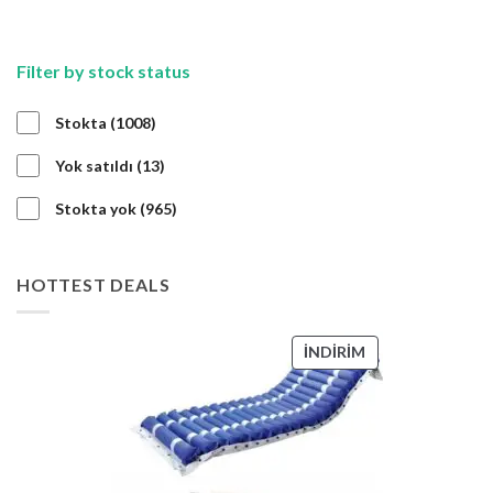
Filter by stock status
1008
Stokta
1008
ürün
13
Yok satıldı
13
ürün
965
Stokta yok
965
ürün
HOTTEST DEALS
İNDIRIMDEKI
İNDIRIM
ÜRÜN