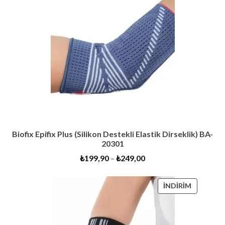
Biofix Epifix Plus (Silikon Destekli Elastik Dirseklik) BA-
20301
₺
199,90
–
₺
249,00
İNDIRIMD
İNDIRIM
ÜRÜN