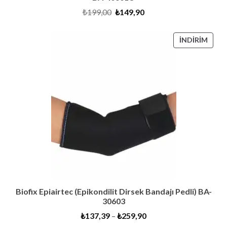
Orijinal
Şu
₺
199,00
₺
149,90
fiyat:
andaki
₺199,00.
fiyat:
₺149,90.
İNDI
İNDIRIM
ÜRÜ
Biofix Epiairtec (Epikondilit Dirsek Bandajı Pedli) BA-
30603
₺
137,39
–
₺
259,90