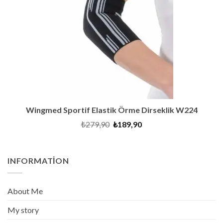
Wingmed Sportif Elastik Örme Dirseklik W224
Orijinal
Şu
₺
279,90
₺
189,90
fiyat:
andaki
₺279,90.
fiyat:
₺189,90.
INFORMATION
About Me
My story