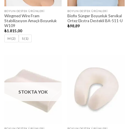
BOYUN DESTEK ÜRÜNLERI
BOYUN DESTEK ÜRÜNLERI
Wingmed Wire Fram
Biofix Sünger Boyunluk Servikal
Stabilizasyon Amaçlı Boyunluk
Ortez Ekstra Destekli BA-511-U
W109
₺
98,89
₺
1.815,00
M (2)
S (1)
STOKTA YOK
BOYUN DESTEK ÜRÜNLERI
BOYUN DESTEK ÜRÜNLERI