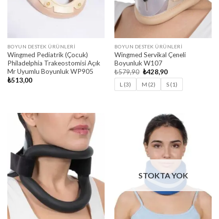
BOYUN DESTEK ÜRÜNLERI
BOYUN DESTEK ÜRÜNLERI
Wingmed Pediatrik (Çocuk)
Wingmed Servikal Çeneli
Philadelphia Trakeostomisi Açık
Boyunluk W107
Mr Uyumlu Boyunluk WP905
Orijinal
Şu
₺
579,90
₺
428,90
fiyat:
andaki
₺
513,00
₺579,90.
fiyat:
L (3)
M (2)
S (1)
₺428,90.
STOKTA YOK