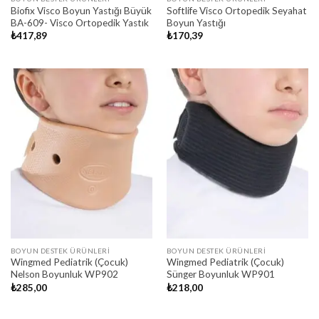
Biofix Visco Boyun Yastığı Büyük
Softlife Visco Ortopedik Seyahat
BA-609- Visco Ortopedik Yastık
Boyun Yastığı
₺
417,89
₺
170,39
BOYUN DESTEK ÜRÜNLERI
BOYUN DESTEK ÜRÜNLERI
Wingmed Pediatrik (Çocuk)
Wingmed Pediatrik (Çocuk)
Nelson Boyunluk WP902
Sünger Boyunluk WP901
₺
285,00
₺
218,00