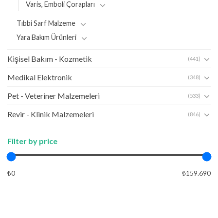
Varis, Emboli Çorapları
Tıbbi Sarf Malzeme
Yara Bakım Ürünleri
Kişisel Bakım - Kozmetik
(441)
Medikal Elektronik
(348)
Pet - Veteriner Malzemeleri
(533)
Revir - Klinik Malzemeleri
(846)
Filter by price
₺0
₺159.690
FIYAT
UYGULA