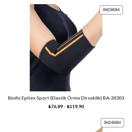
İNDIR
İNDIRIM
ÜRÜN
Biofix Epitex Sport (Elastik Örme Dirseklik) BA-20303
₺
76,89
–
₺
119,90
İNDI
İNDIRIM
ÜRÜ