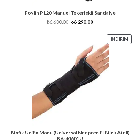
Poylin P120 Manuel Tekerlekli Sandalye
Orijinal
Şu
₺
6.600,00
₺
6.290,00
fiyat:
andaki
₺6.600,00.
fiyat:
₺6.290,00.
İNDI
İNDIRIM
ÜRÜ
Biofix Unifix Manu (Universal Neopren El Bilek Ateli)
BA-40601U