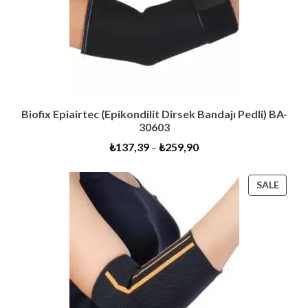
Biofix Epiairtec (Epikondilit Dirsek Bandajı Pedli) BA-
30603
₺
137,39
–
₺
259,90
PROD
SALE
ON
SALE