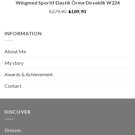
Wingmed Sportif Elastik Örme Dirseklik W224
Original
Current
₺
279,90
₺
189,90
price
price
was:
is:
₺279,90.
₺189,90.
INFORMATION
About Me
My story
Awards & Achievement
Contact
DISCOVER
Dresses