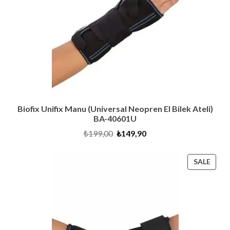
Biofix Unifix Manu (Universal Neopren El Bilek Ateli)
BA-40601U
Original
Current
₺
199,00
₺
149,90
price
price
was:
is:
₺199,00.
₺149,90.
PRO
SALE
ON
SALE