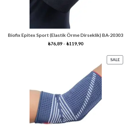
Biofix Epitex Sport (Elastik Örme Dirseklik) BA-20303
₺
76,89
–
₺
119,90
PRO
SALE
ON
SALE