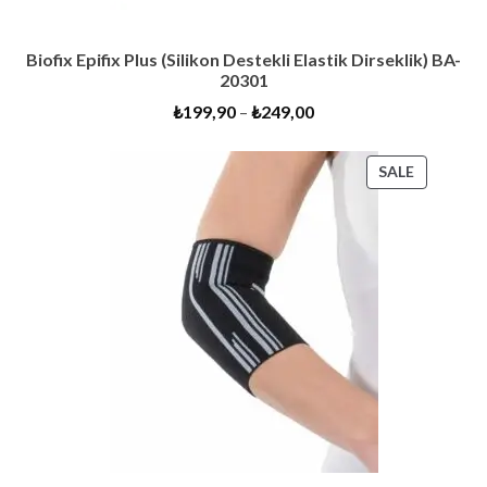
Biofix Epifix Plus (Silikon Destekli Elastik Dirseklik) BA-
20301
₺
199,90
–
₺
249,00
PRODUC
SALE
ON
SALE