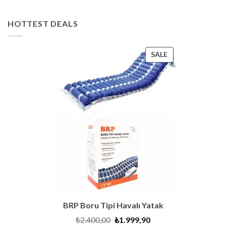
HOTTEST DEALS
PRODUCT
SALE
ON
SALE
BRP Boru Tipi Havalı Yatak
Original
Current
₺
2.400,00
₺
1.999,90