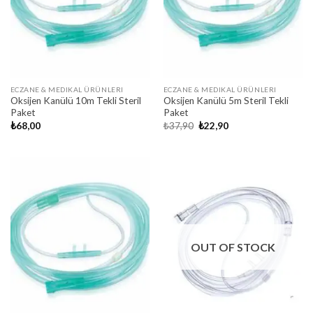
ECZANE & MEDIKAL ÜRÜNLERI
ECZANE & MEDIKAL ÜRÜNLERI
Oksijen Kanülü 10m Tekli Steril
Oksijen Kanülü 5m Steril Tekli
Paket
Paket
Original
Current
₺
68,00
₺
37,90
₺
22,90
price
price
was:
is:
₺37,90.
₺22,90.
OUT OF STOCK