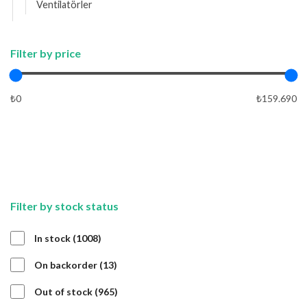
Ventilatörler
Filter by price
₺0
₺159.690
APPLY
APPLY
Filter by stock status
1008
In stock
1008
products
13
On backorder
13
products
965
Out of stock
965
products