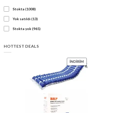
1008
Stokta
1008
ürün
13
Yok satıldı
13
ürün
965
Stokta yok
965
ürün
HOTTEST DEALS
İNDIRIMDEKI
İNDIRIM
ÜRÜN