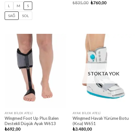
Orijinal
Şu
₺
835,00
₺
760,00
L
M
S
fiyat:
andaki
₺835,00.
fiyat:
₺760,00.
SAĞ
SOL
STOKTA YOK
AYAK BILEK ATELI
AYAK BILEK ATELI
Wingmed Foot Up Plus Balen
Wingmed Havalı Yürüme Botu
Destekli Düşük Ayak W613
(Kısa) W651
₺
692,00
₺
3.480,00