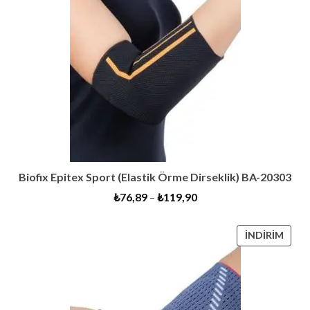
Biofix Epitex Sport (Elastik Örme Dirseklik) BA-20303
₺
76,89
–
₺
119,90
İNDI
İNDIRIM
ÜRÜ