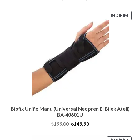
fiyat:
andaki
₺6.600,00.
fiyat:
₺6.290,00.
İNDI
İNDIRIM
ÜRÜ
Biofix Unifix Manu (Universal Neopren El Bilek Ateli)
BA-40601U
Orijinal
Şu
₺
199,00
₺
149,90
fiyat:
andaki
₺199,00.
fiyat:
₺149,90.