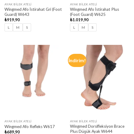
AYAK BILEK ATELI
AYAK BILEK ATELI
Wingmed Afo İstirahat Gri (Foot
Wingmed Afo İstirahat Plus
Guard) W643
(Foot Guard) W625
₺
919,90
₺
1.019,90
L
M
S
L
M
S
İndirim!
AYAK BILEK ATELI
AYAK BILEK ATELI
Wingmed Dorsifleksiyon Brace
Wingmed Afo Refleks W617
Plus Düşük Ayak W644
₺
689,90