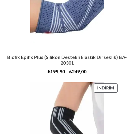
Biofix Epifix Plus (Silikon Destekli Elastik Dirseklik) BA-
20301
₺
199,90
–
₺
249,00
İNDIRIMD
İNDIRIM
ÜRÜN