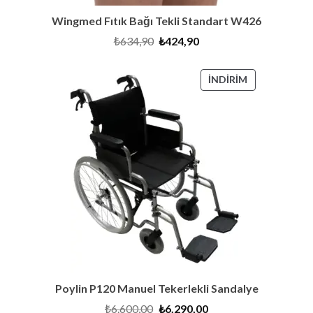
Wingmed Fıtık Bağı Tekli Standart W426
Orijinal
Şu
₺
634,90
₺
424,90
fiyat:
andaki
₺634,90.
fiyat:
₺424,90.
İNDIRIMDEKI
İNDIRIM
ÜRÜN
Poylin P120 Manuel Tekerlekli Sandalye
Orijinal
Şu
₺
6.600,00
₺
6.290,00