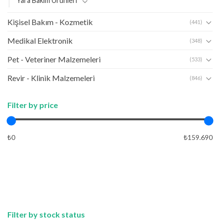
Yara Bakım Ürünleri
Kişisel Bakım - Kozmetik
(441)
Medikal Elektronik
(348)
Pet - Veteriner Malzemeleri
(533)
Revir - Klinik Malzemeleri
(846)
Filter by price
₺0
₺159.690
FIYAT
UYGULA
Filter by stock status