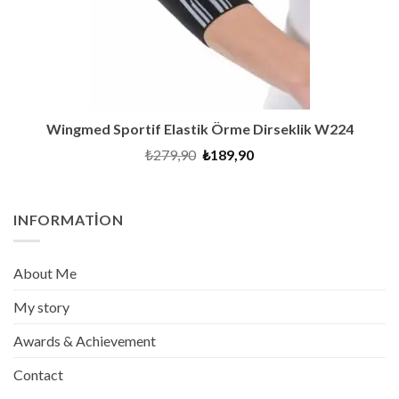
Wingmed Sportif Elastik Örme Dirseklik W224
Orijinal
Şu
₺
279,90
₺
189,90
fiyat:
andaki
₺279,90.
fiyat:
₺189,90.
INFORMATION
About Me
My story
Awards & Achievement
Contact