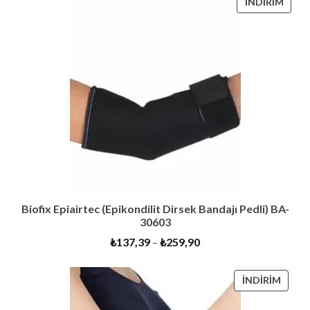
İNDI
İNDIRIM
ÜRÜ
Biofix Epiairtec (Epikondilit Dirsek Bandajı Pedli) BA-
30603
₺
137,39
–
₺
259,90
İNDIR
İNDIRIM
ÜRÜN