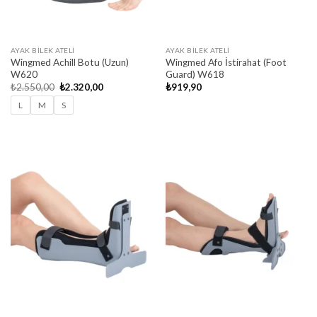
AYAK BILEK ATELI
AYAK BILEK ATELI
Wingmed Achill Botu (Uzun)
Wingmed Afo İstirahat (Foot
W620
Guard) W618
Orijinal
Şu
₺
2.550,00
₺
2.320,00
₺
919,90
fiyat:
andaki
₺2.550,00.
fiyat:
L
M
S
₺2.320,00.