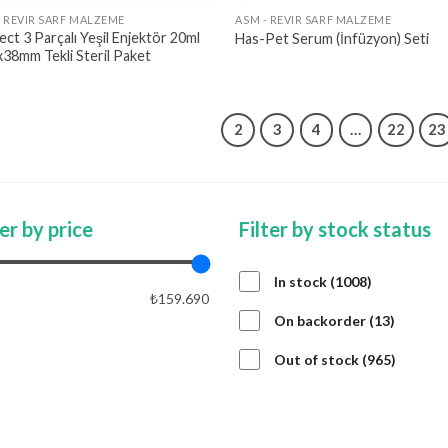
- REVIR SARF MALZEME
ASM - REVIR SARF MALZEME
ect 3 Parçalı Yeşil Enjektör 20ml
Has-Pet Serum (İnfüzyon) Seti
38mm Tekli Steril Paket
1
2
3
4
…
22
23
ter by price
Filter by stock status
1008
In stock
1008
₺159.690
products
13
On backorder
13
product
APPLY PRICE FILTER
APPLY
965
Out of stock
965
product