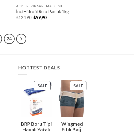
ASM - REVIR SARF MALZEME
İnci Hidrofil Rulo Pamuk 1kg
Original
Current
₺
124,90
₺
99,90
price
price
was:
is:
₺124,90.
₺99,90.
24
HOTTEST DEALS
PRODUCT
PRODUCT
SALE
SALE
ON
ON
SALE
SALE
s
s
BRP Boru Tipi
Wingmed
Havalı Yatak
Fıtık Bağı