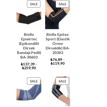
₺149,90.
PRODUCT
PRODUCT
SALE
SALE
ON
ON
SALE
SALE
Biofix
Biofix Epitex
Epiairtec
Sport (Elastik
(Epikondilit
Örme
Dirsek
Dirseklik) BA-
Bandajı Pedli)
20303
BA-30603
₺
76,89
–
₺
119,90
₺
137,39
–
₺
259,90
PRODUCT
PRODUCT
SALE
SALE
ON
ON
SALE
SALE