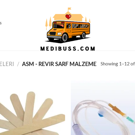
Ass
s
Showing 1–12 of
ELERI
/
ASM - REVIR SARF MALZEME