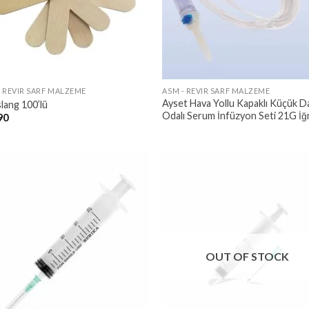
- REVIR SARF MALZEME
ASM - REVIR SARF MALZEME
Ayset Hava Yollu Kapaklı Küçük D
lang 100’lü
Odalı Serum İnfüzyon Seti 21G İ
90
OUT OF STOCK