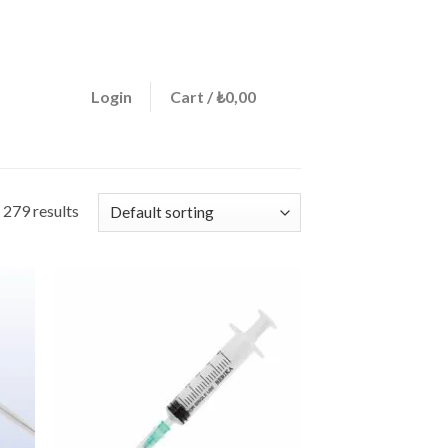
ign a menu in Theme Options > Menus
0
Login
Cart /
₺
0,00
 279 results