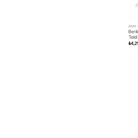
ASM 
Berik
Tekli
₺
4,2