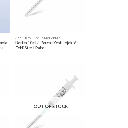
ASM - REVIR SARF MALZEME
amla
Berika 10ml 3 Parçalı Yeşil Enjektör
ğne
Tekli Steril Paket
OUT OF STOCK