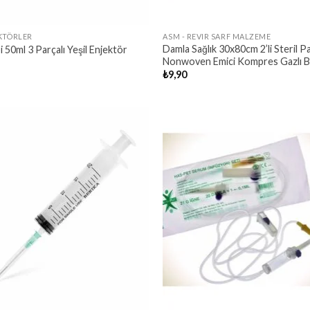
KTÖRLER
ASM - REVIR SARF MALZEME
Damla Sağlık 30x80cm 2’li Steril P
 50ml 3 Parçalı Yeşil Enjektör
Nonwoven Emici Kompres Gazlı 
₺
9,90