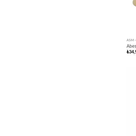
ASM 
Abes
₺
34,