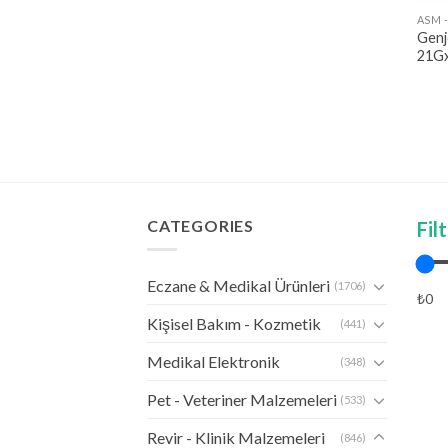
ASM 
Genj
21Gx
CATEGORIES
Fil
Eczane & Medikal Ürünleri
(1706)
₺0
Kişisel Bakım - Kozmetik
(441)
Medikal Elektronik
(348)
Pet - Veteriner Malzemeleri
(533)
Revir - Klinik Malzemeleri
(846)