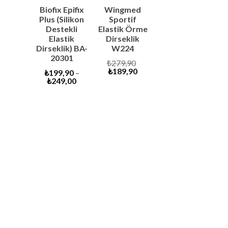
Biofix Epifix
Wingmed
Plus (Silikon
Sportif
Destekli
Elastik Örme
Elastik
Dirseklik
Dirseklik) BA-
W224
20301
Original
₺
279,90
Current
price
₺
189,90
₺
199,90
–
price
was:
₺
249,00
is:
₺279,90.
₺189,90.