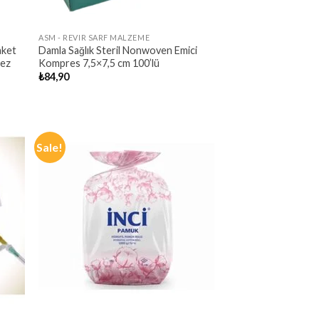
ASM - REVIR SARF MALZEME
aket
Damla Sağlık Steril Nonwoven Emici
Bez
Kompres 7,5×7,5 cm 100’lü
₺
84,90
Sale!