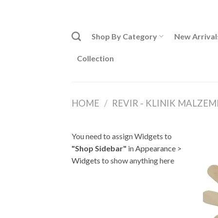
Skip
ADD ANYTHING HERE OR JUST REMOVE IT...
to
content
Shop By Category
New Arrival
Collection
HOME
/
REVIR - KLINIK MALZEM
You need to assign Widgets to
"Shop Sidebar"
in
Appearance >
Widgets
to show anything here