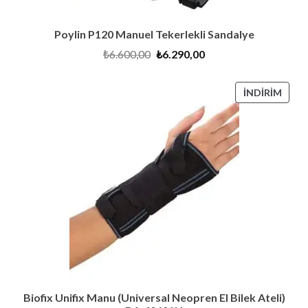
Poylin P120 Manuel Tekerlekli Sandalye
Orijinal
Şu
₺
6.600,00
₺
6.290,00
fiyat:
andaki
₺6.600,00.
fiyat:
₺6.290,00.
İNDI
İNDIRIM
ÜRÜ
Biofix Unifix Manu (Universal Neopren El Bilek Ateli)