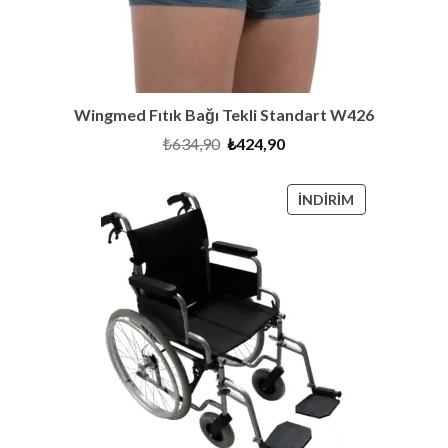
Wingmed Fıtık Bağı Tekli Standart W426
Orijinal
Şu
₺
634,90
₺
424,90
fiyat:
andaki
₺634,90.
fiyat:
₺424,90.
İNDIRIMDEKI
İNDIRIM
ÜRÜN