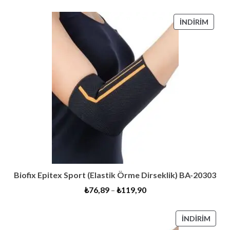
İNDIR
İNDIRIM
ÜRÜN
Biofix Epitex Sport (Elastik Örme Dirseklik) BA-20303
₺
76,89
–
₺
119,90
İNDI
İNDIRIM
ÜRÜ