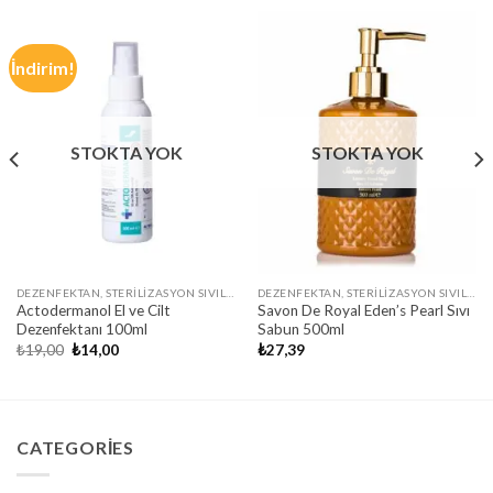
İndirim!
STOKTA YOK
STOKTA YOK
DEZENFEKTAN, STERILIZASYON SIVILARI
DEZENFEKTAN, STERILIZASYON SIVILARI
Actodermanol El ve Cilt
Savon De Royal Eden’s Pearl Sıvı
Dezenfektanı 100ml
Sabun 500ml
Orijinal
Şu
₺
19,00
₺
14,00
₺
27,39
fiyat:
andaki
₺19,00.
fiyat:
₺14,00.
CATEGORIES