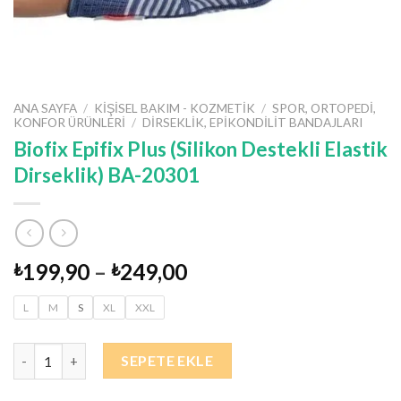
ANA SAYFA
/
KIŞISEL BAKIM - KOZMETIK
/
SPOR, ORTOPEDI,
KONFOR ÜRÜNLERI
/
DIRSEKLIK, EPIKONDILIT BANDAJLARI
Biofix Epifix Plus (Silikon Destekli Elastik
Dirseklik) BA-20301
199,90
–
249,00
₺
₺
L
M
S
XL
XXL
Biofix Epifix Plus (Silikon Destekli Elastik Dirseklik) BA-20301 ad
SEPETE EKLE