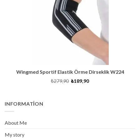
Wingmed Sportif Elastik Örme Dirseklik W224
Orijinal
Şu
₺
279,90
₺
189,90
fiyat:
andaki
₺279,90.
fiyat:
₺189,90.
INFORMATION
About Me
My story