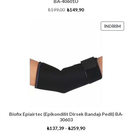
BA-40601U
Orijinal
Şu
₺
199,00
₺
149,90
fiyat:
andaki
₺199,00.
fiyat:
₺149,90.
İNDI
İNDIRIM
ÜRÜ
Biofix Epiairtec (Epikondilit Dirsek Bandajı Pedli) BA-
30603
₺
137,39
–
₺
259,90