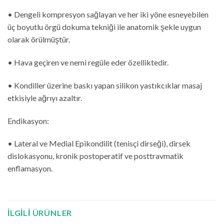
• Dengeli kompresyon sağlayan ve her iki yöne esneyebilen
üç boyutlu örgü dokuma tekniği ile anatomik şekle uygun
olarak örülmüştür.
• Hava geçiren ve nemi regüle eder özelliktedir.
• Kondiller üzerine baskı yapan silikon yastıkcıklar masaj
etkisiyle ağrıyı azaltır.
Endikasyon:
• Lateral ve Medial Epikondilit (tenisçi dirseği), dirsek
dislokasyonu, kronik postoperatif ve posttravmatik
enflamasyon.
İLGILI ÜRÜNLER