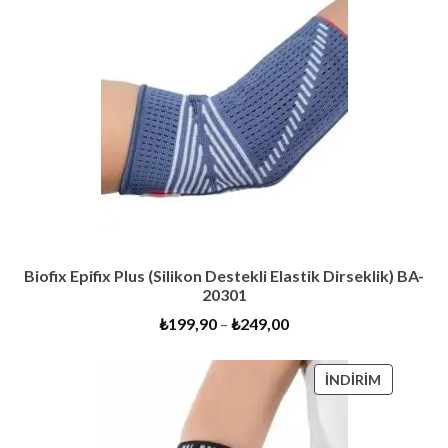
Biofix Epifix Plus (Silikon Destekli Elastik Dirseklik) BA-
20301
₺
199,90
–
₺
249,00
İNDIRIMD
İNDIRIM
ÜRÜN