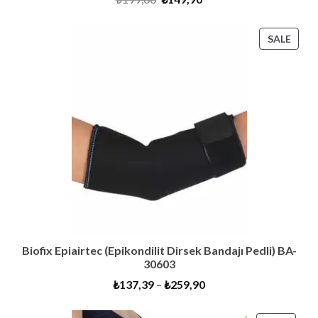
price
price
was:
is:
₺199,00.
₺149,90.
PRO
SALE
ON
SALE
Biofix Epiairtec (Epikondilit Dirsek Bandajı Pedli) BA-
30603
₺
137,39
–
₺
259,90