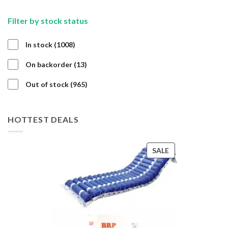
Filter by stock status
1008
In stock
1008
products
13
On backorder
13
products
965
Out of stock
965
products
HOTTEST DEALS
PRODUCT
SALE
ON
SALE