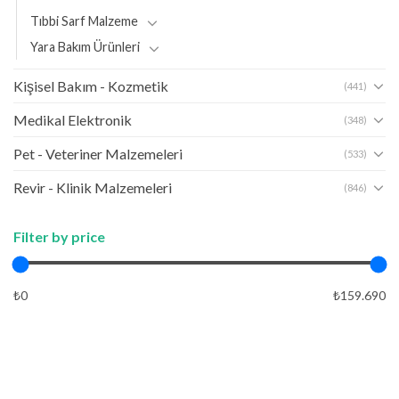
Tıbbi Sarf Malzeme
Yara Bakım Ürünleri
Kişisel Bakım - Kozmetik
(441)
Medikal Elektronik
(348)
Pet - Veteriner Malzemeleri
(533)
Revir - Klinik Malzemeleri
(846)
Filter by price
₺0
₺159.690
APPLY
APPLY