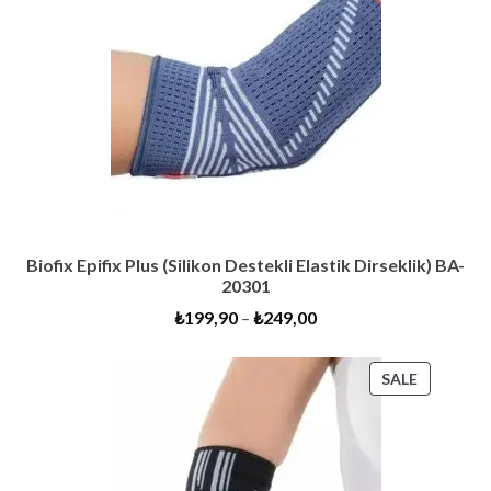
Biofix Epifix Plus (Silikon Destekli Elastik Dirseklik) BA-
20301
₺
199,90
–
₺
249,00
PRODUC
SALE
ON
SALE