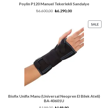
Poylin P120 Manuel Tekerlekli Sandalye
Original
Current
₺
6.600,00
₺
6.290,00
price
price
was:
is:
₺6.600,00.
₺6.290,00.
PRO
SALE
ON
SALE
Biofix Unifix Manu (Universal Neopren El Bilek Ateli)
BA-40601U
Original
Current
₺
199,00
₺
149,90