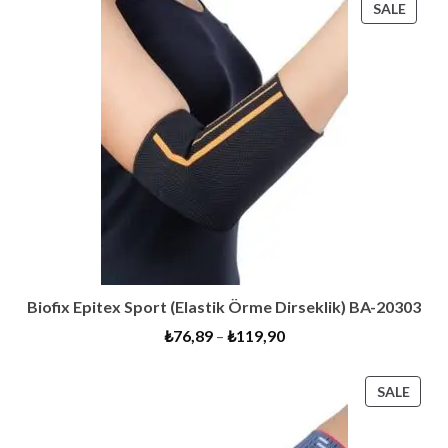
PROD
SALE
ON
SALE
Biofix Epitex Sport (Elastik Örme Dirseklik) BA-20303
₺
76,89
–
₺
119,90
PRO
SALE
ON
SALE