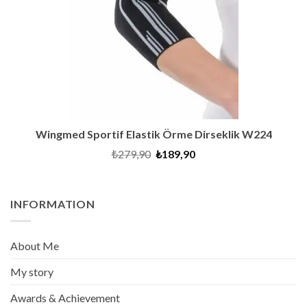
Wingmed Sportif Elastik Örme Dirseklik W224
Original
Current
₺
279,90
₺
189,90
price
price
was:
is:
₺279,90.
₺189,90.
INFORMATION
About Me
My story
Awards & Achievement