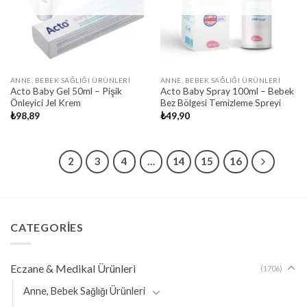
ANNE, BEBEK SAĞLIĞI ÜRÜNLERI
ANNE, BEBEK SAĞLIĞI ÜRÜNLERI
Acto Baby Gel 50ml – Pişik
Acto Baby Spray 100ml – Bebek
Önleyici Jel Krem
Bez Bölgesi Temizleme Spreyi
₺
98,89
₺
49,90
1
2
3
4
…
14
15
16
CATEGORIES
Eczane & Medikal Ürünleri
(1706)
Anne, Bebek Sağlığı Ürünleri