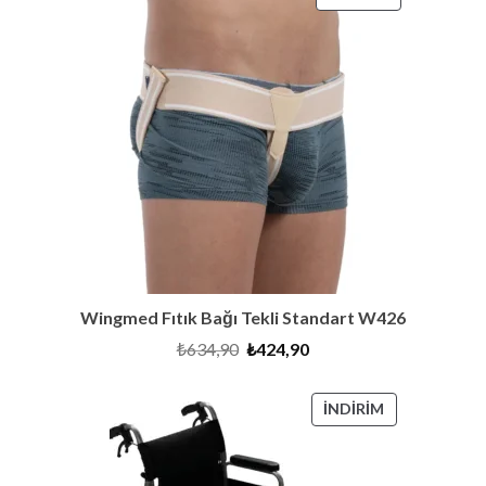
ÜRÜN
Wingmed Fıtık Bağı Tekli Standart W426
Orijinal
Şu
₺
634,90
₺
424,90
fiyat:
andaki
₺634,90.
fiyat:
₺424,90.
İNDIRIMDEKI
İNDIRIM
ÜRÜN