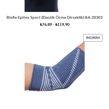
Biofix Epitex Sport (Elastik Örme Dirseklik) BA-20303
₺
76,89
–
₺
119,90
İNDI
İNDIRIM
ÜRÜ