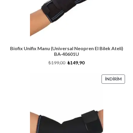
Biofix Unifix Manu (Universal Neopren El Bilek Ateli)
BA-40601U
Orijinal
Şu
₺
199,00
₺
149,90
fiyat:
andaki
₺199,00.
fiyat:
₺149,90.
İNDI
İNDIRIM
ÜRÜ