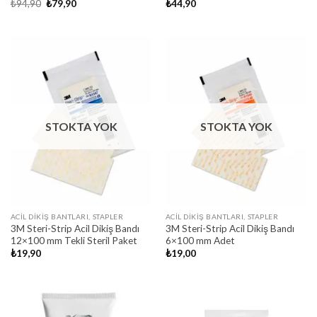
Orijinal
Şu
₺
94,90
₺
79,90
₺
44,90
fiyat:
andaki
₺94,90.
fiyat:
₺79,90.
STOKTA YOK
STOKTA YOK
ACIL DIKIŞ BANTLARI, STAPLER
ACIL DIKIŞ BANTLARI, STAPLER
3M Steri-Strip Acil Dikiş Bandı
3M Steri-Strip Acil Dikiş Bandı
12×100 mm Tekli Steril Paket
6×100 mm Adet
₺
19,90
₺
19,00