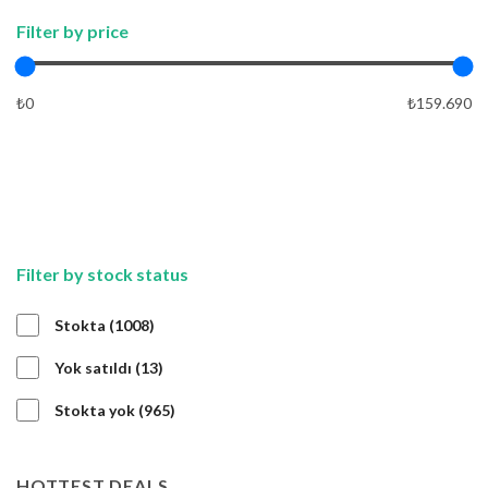
Filter by price
₺0
₺159.690
FIYAT
UYGULA
Filter by stock status
1008
Stokta
1008
ürün
13
Yok satıldı
13
ürün
965
Stokta yok
965
ürün
HOTTEST DEALS