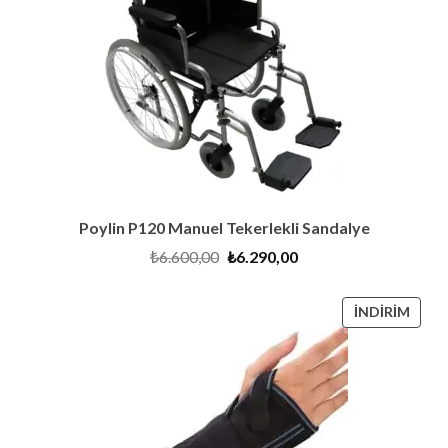
Poylin P120 Manuel Tekerlekli Sandalye
Orijinal
Şu
₺
6.600,00
₺
6.290,00
fiyat:
andaki
₺6.600,00.
fiyat:
₺6.290,00.
İNDI
İNDIRIM
ÜRÜ