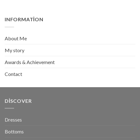
fiyat:
andaki
₺279,90.
fiyat:
₺189,90.
INFORMATION
About Me
My story
Awards & Achievement
Contact
DISCOVER
Dresses
Bottoms