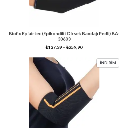
Biofix Epiairtec (Epikondilit Dirsek Bandajı Pedli) BA-
30603
₺
137,39
–
₺
259,90
İNDIR
İNDIRIM
ÜRÜN