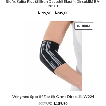
Biofix Epifix Plus (Silikon Destekli Elastik Dirseklik) BA-
20301
₺
199,90
–
₺
249,00
İNDIRIMD
İNDIRIM
ÜRÜN
Wingmed Sportif Elastik Örme Dirseklik W224
Orijinal
Şu
₺
279,90
₺
189,90