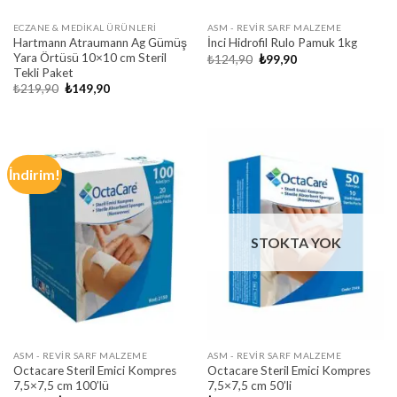
ECZANE & MEDIKAL ÜRÜNLERI
ASM - REVIR SARF MALZEME
Hartmann Atraumann Ag Gümüş
İnci Hidrofil Rulo Pamuk 1kg
Yara Örtüsü 10×10 cm Steril
Orijinal
Şu
₺
124,90
₺
99,90
fiyat:
andaki
Tekli Paket
₺124,90.
fiyat:
Orijinal
Şu
₺
219,90
₺
149,90
₺99,90.
fiyat:
andaki
₺219,90.
fiyat:
₺149,90.
İndirim!
STOKTA YOK
ASM - REVIR SARF MALZEME
ASM - REVIR SARF MALZEME
Octacare Steril Emici Kompres
Octacare Steril Emici Kompres
7,5×7,5 cm 100’lü
7,5×7,5 cm 50’li