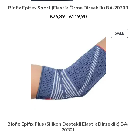
Biofix Epitex Sport (Elastik Örme Dirseklik) BA-20303
₺
76,89
–
₺
119,90
PRO
SALE
ON
SALE
Biofix Epifix Plus (Silikon Destekli Elastik Dirseklik) BA-
20301