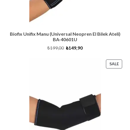
Biofix Unifix Manu (Universal Neopren El Bilek Ateli)
BA-40601U
Original
Current
₺
199,00
₺
149,90
price
price
was:
is:
₺199,00.
₺149,90.
PRO
SALE
ON
SALE