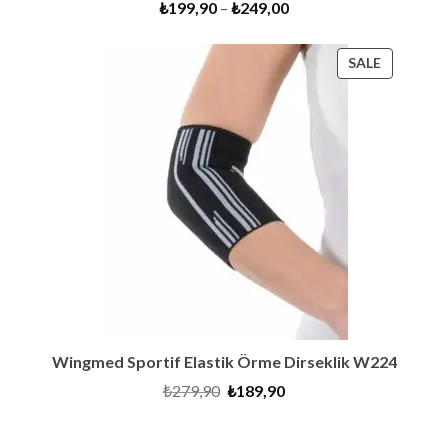
₺
199,90
–
₺
249,00
PRODUC
SALE
ON
SALE
Wingmed Sportif Elastik Örme Dirseklik W224
Original
Current
₺
279,90
₺
189,90
price
price
was:
is:
₺279,90.
₺189,90.