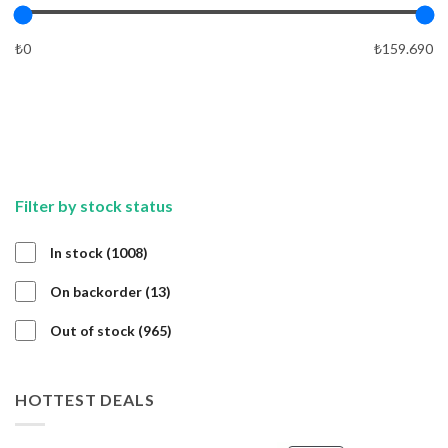
₺0
₺159.690
APPLY
APPLY
Filter by stock status
1008
In stock
1008
products
13
On backorder
13
products
965
Out of stock
965
products
HOTTEST DEALS