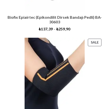
Biofix Epiairtec (Epikondilit Dirsek Bandajı Pedli) BA-
30603
₺
137,39
–
₺
259,90
PROD
SALE
ON
SALE