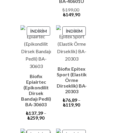
BA-40601U
₺6.290,00.
Orijinal
₺
199,00
Şu
fiyat:
₺
149,90
andaki
₺199,00.
fiyat:
₺149,90.
İNDIRIMDEKI
İNDIRIMDEKI
İNDIRIM
İNDIRIM
ÜRÜN
ÜRÜN
Biofix Epitex
Sport (Elastik
Biofix
Örme
Epiairtec
Dirseklik) BA-
(Epikondilit
20303
Dirsek
Bandajı Pedli)
₺
76,89
–
BA-30603
₺
119,90
₺
137,39
–
₺
259,90