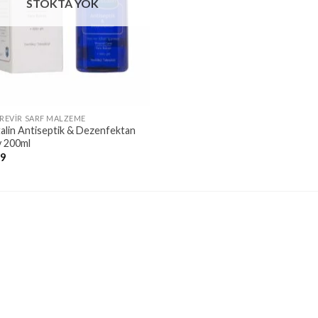
STOKTA YOK
 REVIR SARF MALZEME
alin Antiseptik & Dezenfektan
y 200ml
89