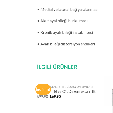
• Medial ve lateral bağ yaralanması
• Akut ayal bileği burkulması
• Kronik ayak bileği instabilitesi
• Ayak bileği distorsiyon endikeri
İLGILI ÜRÜNLER
TA YOK
STOKTA YOK
RI
DEZENFEKTAN, STERILIZASYON SIVILARI
İndirim!
 Seti 20’li Paket
Actoderm El ve Cilt Dezenfektanı 1lt
Orijinal
Şu
₺
99,90
₺
69,90
fiyat:
andaki
₺99,90.
fiyat:
₺69,90.