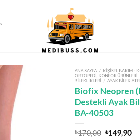
Ass
s
ANA SAYFA
/
KIŞISEL BAKIM -
ORTOPEDI, KONFOR ÜRÜNLERI
BILEKLIKLERI
/
AYAK BILEK ATE
Biofix Neopren (
Destekli Ayak Bil
BA-40503
Orijinal
Ş
170,00
149,90
₺
₺
fiyat:
an