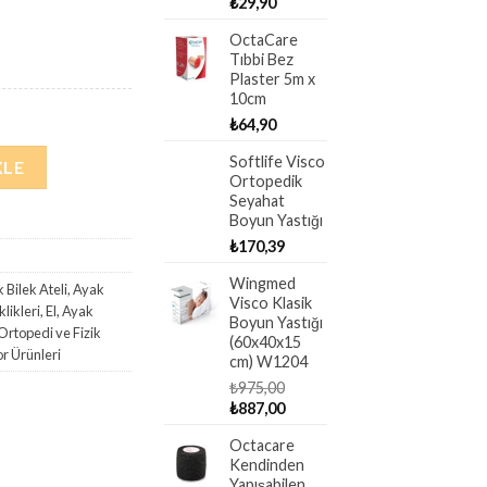
₺
29,90
yat:
OctaCare
49,90.
Tıbbi Bez
Plaster 5m x
10cm
₺
64,90
i Ayak Bilekliği) BA-40503 adet
Softlife Visco
KLE
Ortopedik
Seyahat
Boyun Yastığı
₺
170,39
Wingmed
 Bilek Ateli
,
Ayak
Visco Klasik
klikleri
,
El, Ayak
Boyun Yastığı
Ortopedi ve Fizik
(60x40x15
or Ürünleri
cm) W1204
₺
975,00
Orijinal
Şu
₺
887,00
fiyat:
andaki
Octacare
₺975,00.
fiyat:
Kendinden
₺887,00.
Yapışabilen