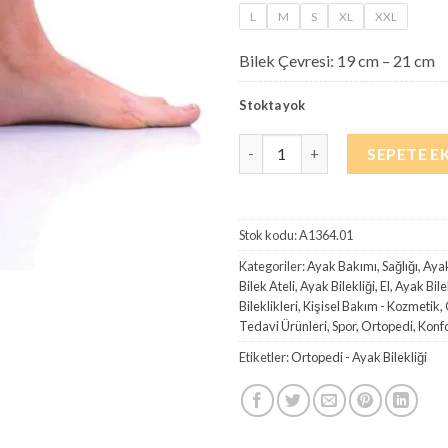
L
M
S
₺170,00.
XL
XXL
fi
₺1
Bilek Çevresi: 19 cm – 21 cm
Stokta yok
Biofix Neopren (Plastik Destekl
SEPETE E
Stok kodu:
A1364.01
Kategoriler:
Ayak Bakımı, Sağlığı
,
Ayak
Bilek Ateli
,
Ayak Bilekliği
,
El, Ayak Bile
Bileklikleri
,
Kişisel Bakım - Kozmetik
,
Tedavi Ürünleri
,
Spor, Ortopedi, Konf
Etiketler:
Ortopedi - Ayak Bilekliği