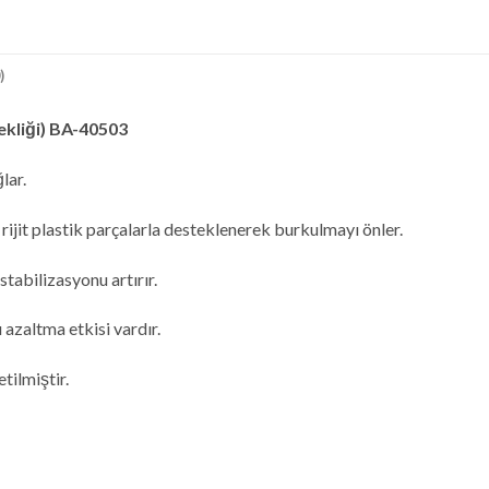
)
ekliği) BA-40503
lar.
 rijit plastik parçalarla desteklenerek burkulmayı önler.
tabilizasyonu artırır.
azaltma etkisi vardır.
tilmiştir.