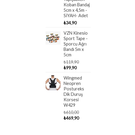
Koban Bandaj
5cm x 4,5m -
SİYAH- Adet
₺
34,90
VZN Kinesio
Sport Tape -
Sporcu Ağrı
Bandı 5m x
5cm
₺
119,90
Orijinal
Şu
₺
99,90
fiyat:
andaki
Wingmed
₺119,90.
fiyat:
Neopren
₺99,90.
Postureks
Dik Duruş
Korsesi
W429
₺
610,00
Orijinal
Şu
₺
469,90
fiyat:
andaki
₺610,00.
fiyat:
₺469,90.