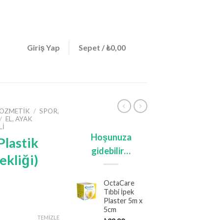
ign a menu in Theme Options > Menus
0
Giriş Yap
Sepet /
₺
0,00
 KOZMETIK
/
SPOR,
/
EL, AYAK
LI
Hoşunuza
Plastik
gidebilir…
ekliği)
OctaCare
Tıbbi İpek
Plaster 5m x
u
5cm
daki
TEMIZLE