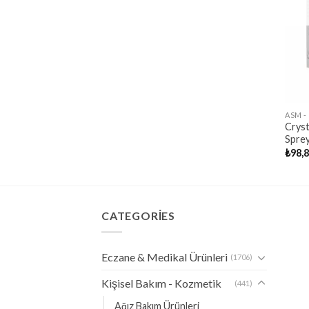
ASM -
Cryst
Spre
₺
98,
CATEGORIES
Eczane & Medikal Ürünleri
(1706)
Kişisel Bakım - Kozmetik
(441)
Ağız Bakım Ürünleri