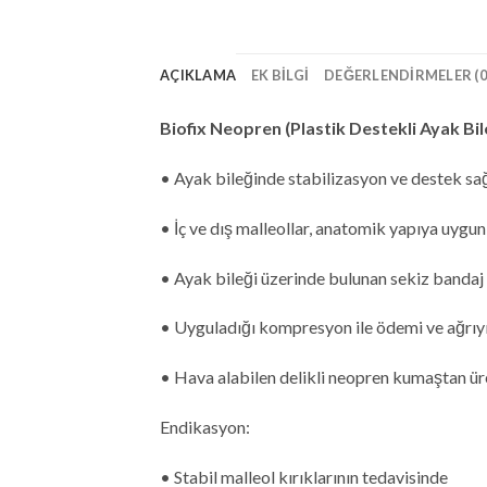
AÇIKLAMA
EK BILGI
DEĞERLENDIRMELER (0
Biofix Neopren (Plastik Destekli Ayak Bil
• Ayak bileğinde stabilizasyon ve destek sağ
• İç ve dış malleollar, anatomik yapıya uygun
• Ayak bileği üzerinde bulunan sekiz bandaj s
• Uyguladığı kompresyon ile ödemi ve ağrıyı 
• Hava alabilen delikli neopren kumaştan üre
Endikasyon:
• Stabil malleol kırıklarının tedavisinde