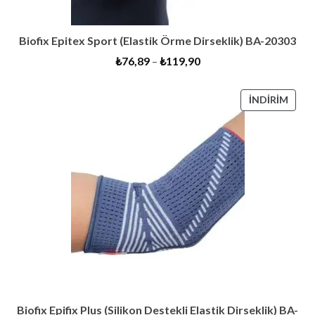
Biofix Epitex Sport (Elastik Örme Dirseklik) BA-20303
₺
76,89
–
₺
119,90
İNDI
İNDIRIM
ÜRÜ
Biofix Epifix Plus (Silikon Destekli Elastik Dirseklik) BA-