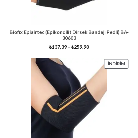
Biofix Epiairtec (Epikondilit Dirsek Bandajı Pedli) BA-
30603
₺
137,39
–
₺
259,90
İNDIR
İNDIRIM
ÜRÜN