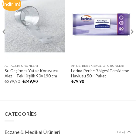
İndirim!
ALT AÇMA ÜRÜNLERI
ANNE, BEBEK SAĞLIĞI ÜRÜNLERI
Su Geçirmez Yatak Koruyucu
Lorina Perine Bölgesi Temizleme
Alez – Tek Kişilik 90×190 cm
Havlusu 50’li Paket
Orijinal
Şu
₺
299,90
₺
249,90
₺
79,90
fiyat:
andaki
₺299,90.
fiyat:
₺249,90.
CATEGORIES
Eczane & Medikal Ürünleri
(1706)