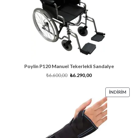
Poylin P120 Manuel Tekerlekli Sandalye
Orijinal
Şu
₺
6.600,00
₺
6.290,00
fiyat:
andaki
₺6.600,00.
fiyat:
₺6.290,00.
İNDI
İNDIRIM
ÜRÜ