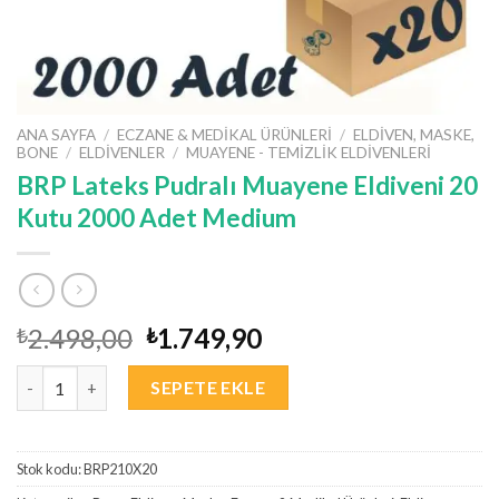
ANA SAYFA
/
ECZANE & MEDIKAL ÜRÜNLERI
/
ELDIVEN, MASKE,
BONE
/
ELDIVENLER
/
MUAYENE - TEMIZLIK ELDIVENLERI
BRP Lateks Pudralı Muayene Eldiveni 20
Kutu 2000 Adet Medium
Orijinal
Şu
2.498,00
1.749,90
₺
₺
fiyat:
andaki
BRP Lateks Pudralı Muayene Eldiveni 20 Kutu 2000 Adet Mediu
₺2.498,00.
fiyat:
SEPETE EKLE
₺1.749,90.
Stok kodu:
BRP210X20