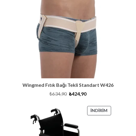
ÜRÜN
Wingmed Fıtık Bağı Tekli Standart W426
Orijinal
Şu
₺
634,90
₺
424,90
fiyat:
andaki
₺634,90.
fiyat:
₺424,90.
İNDIRIMDEKI
İNDIRIM
ÜRÜN