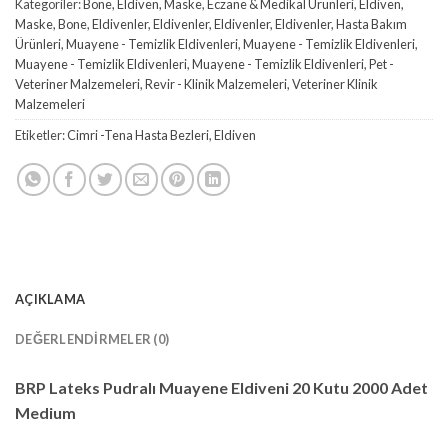
Kategoriler:
Bone, Eldiven, Maske
,
Eczane & Medikal Ürünleri
,
Eldiven,
Maske, Bone
,
Eldivenler
,
Eldivenler
,
Eldivenler
,
Eldivenler
,
Hasta Bakım
Ürünleri
,
Muayene - Temizlik Eldivenleri
,
Muayene - Temizlik Eldivenleri
,
Muayene - Temizlik Eldivenleri
,
Muayene - Temizlik Eldivenleri
,
Pet -
Veteriner Malzemeleri
,
Revir - Klinik Malzemeleri
,
Veteriner Klinik
Malzemeleri
Etiketler:
Cimri -Tena Hasta Bezleri
,
Eldiven
AÇIKLAMA
DEĞERLENDIRMELER (0)
BRP Lateks Pudralı Muayene Eldiveni 20 Kutu 2000 Adet
Medium