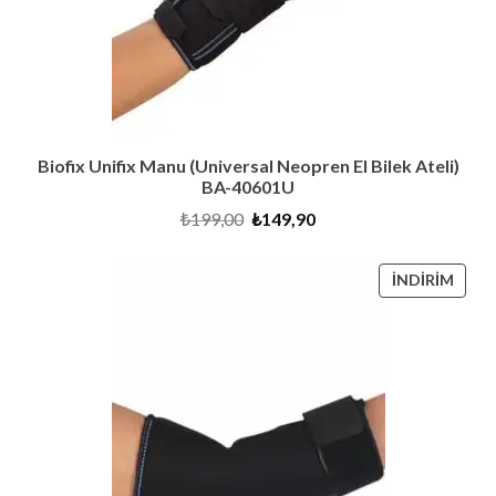
Biofix Unifix Manu (Universal Neopren El Bilek Ateli)
BA-40601U
Orijinal
Şu
₺
199,00
₺
149,90
fiyat:
andaki
₺199,00.
fiyat:
₺149,90.
İNDI
İNDIRIM
ÜRÜ