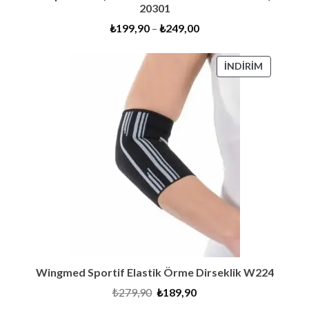
20301
₺
199,90
–
₺
249,00
İNDIRIMD
İNDIRIM
ÜRÜN
Wingmed Sportif Elastik Örme Dirseklik W224
Orijinal
Şu
₺
279,90
₺
189,90
fiyat:
andaki