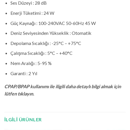
Ses Düzeyi :
28 dB
Enerji Tüketimi :
24 W
Güç Kaynağı :
100-240VAC 50-60Hz 45 W
Deniz Seviyesinden Yükseklik :
Otomatik
Depolama Sıcaklığı :
-25°C – +75°C
Çalışma Sıcaklığı :
5°C – +40°C
Nem Aralığı :
5-95 %
Garanti :
2 Yıl
CPAP/BPAP kullanımı ile iligili daha detaylı bilgi almak için
lütfen
tıklayın
.
İLGILI ÜRÜNLER