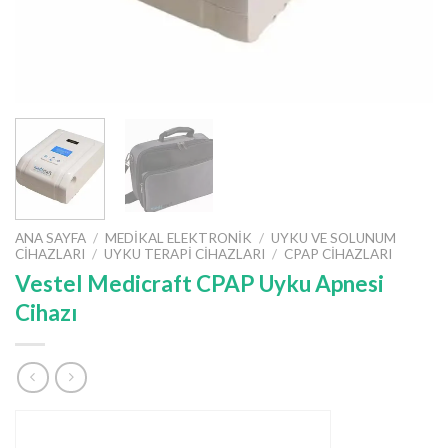
ANA SAYFA
/
MEDIKAL ELEKTRONIK
/
UYKU VE SOLUNUM
CIHAZLARI
/
UYKU TERAPI CIHAZLARI
/
CPAP CIHAZLARI
Vestel Medicraft CPAP Uyku Apnesi
Cihazı
ÜRÜN BILGISINI UZMANINDAN ALIN