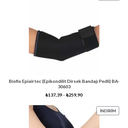
ÜRÜ
Biofix Epiairtec (Epikondilit Dirsek Bandajı Pedli) BA-
30603
₺
137,39
–
₺
259,90
İNDIR
İNDIRIM
ÜRÜN