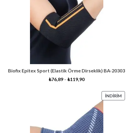
Biofix Epitex Sport (Elastik Örme Dirseklik) BA-20303
₺
76,89
–
₺
119,90
İNDI
İNDIRIM
ÜRÜ