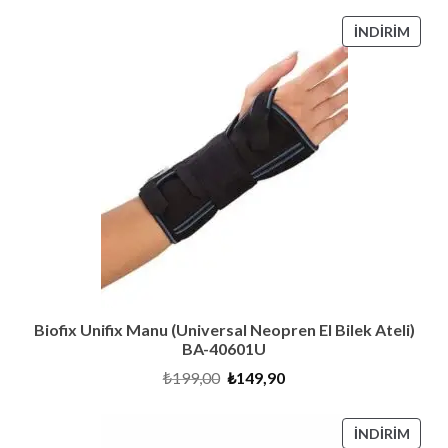
₺6.600,00.
fiyat:
₺6.290,00.
İNDI
İNDIRIM
ÜRÜ
Biofix Unifix Manu (Universal Neopren El Bilek Ateli)
BA-40601U
Orijinal
Şu
₺
199,00
₺
149,90
fiyat:
andaki
₺199,00.
fiyat:
₺149,90.
İNDI
İNDIRIM