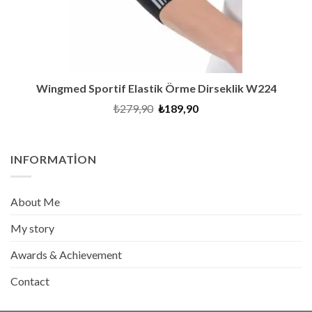
Wingmed Sportif Elastik Örme Dirseklik W224
Orijinal
Şu
₺
279,90
₺
189,90
fiyat:
andaki
₺279,90.
fiyat:
₺189,90.
INFORMATION
About Me
My story
Awards & Achievement
Contact