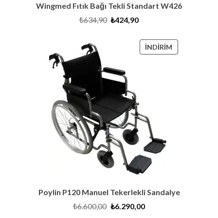
Wingmed Fıtık Bağı Tekli Standart W426
Orijinal
Şu
₺
634,90
₺
424,90
fiyat:
andaki
₺634,90.
fiyat:
₺424,90.
İNDIRIMDEKI
İNDIRIM
ÜRÜN
Poylin P120 Manuel Tekerlekli Sandalye
Orijinal
Şu
₺
6.600,00
₺
6.290,00
fiyat:
andaki