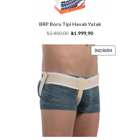
BRP Boru Tipi Havalı Yatak
Orijinal
Şu
₺
2.400,00
₺
1.999,90
fiyat:
andaki
₺2.400,00.
fiyat:
₺1.999,90.
İNDIRIMDEKI
İNDIRIM
ÜRÜN