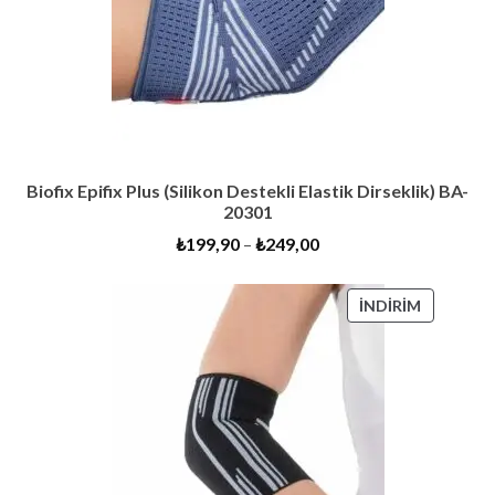
Biofix Epifix Plus (Silikon Destekli Elastik Dirseklik) BA-
20301
₺
199,90
–
₺
249,00
İNDIRIMD
İNDIRIM
ÜRÜN