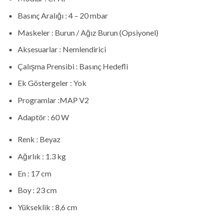
Basınç Aralığı :
4 – 20 mbar
Maskeler :
Burun / Ağız Burun (Opsiyonel)
Aksesuarlar :
Nemlendirici
Çalışma Prensibi :
Basınç Hedefli
Ek Göstergeler :
Yok
Programlar :
MAP V2
Adaptör :
60 W
Renk :
Beyaz
Ağırlık :
1.3 kg
En :
17 cm
Boy :
23 cm
Yükseklik :
8,6 cm