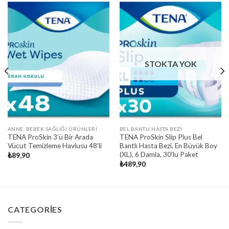
STOKTA YOK
ANNE, BEBEK SAĞLIĞI ÜRÜNLERI
BEL BANTLI HASTA BEZI
TENA ProSkin 3’ü Bir Arada
TENA ProSkin Slip Plus Bel
Vücut Temizleme Havlusu 48’li
Bantlı Hasta Bezi, En Büyük Boy
(XL), 6 Damla, 30’lu Paket
₺
89,90
₺
489,90
CATEGORIES