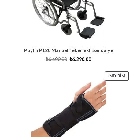
Poylin P120 Manuel Tekerlekli Sandalye
Orijinal
Şu
₺
6.600,00
₺
6.290,00
fiyat:
andaki
₺6.600,00.
fiyat:
₺6.290,00.
İNDI
İNDIRIM
ÜRÜ