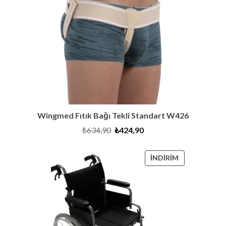
Wingmed Fıtık Bağı Tekli Standart W426
Orijinal
Şu
₺
634,90
₺
424,90
fiyat:
andaki
₺634,90.
fiyat:
₺424,90.
İNDIRIMDEKI
İNDIRIM
ÜRÜN