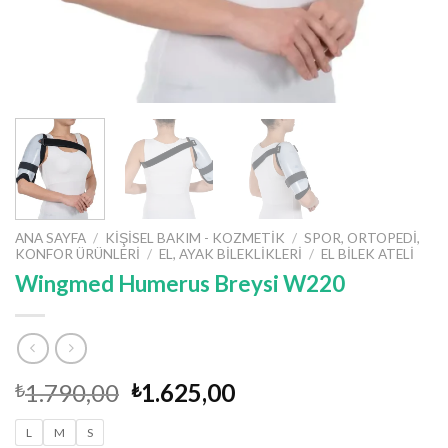
ANA SAYFA
/
KIŞISEL BAKIM - KOZMETIK
/
SPOR, ORTOPEDI,
KONFOR ÜRÜNLERI
/
EL, AYAK BILEKLIKLERI
/
EL BILEK ATELI
Wingmed Humerus Breysi W220
Orijinal
Şu
1.790,00
1.625,00
₺
₺
fiyat:
andaki
L
M
S
₺1.790,00.
fiyat: