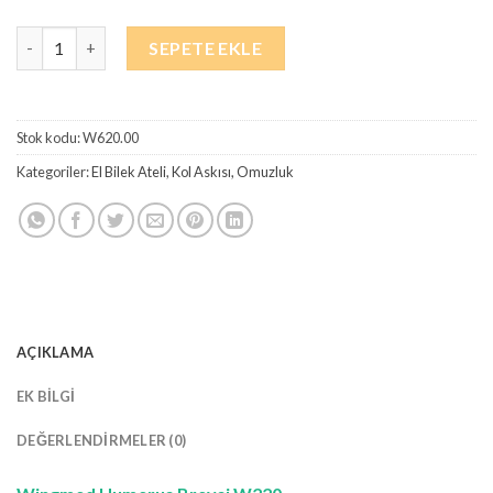
₺1.625,00.
Wingmed Humerus Breysi W220 adet
SEPETE EKLE
Stok kodu:
W620.00
Kategoriler:
El Bilek Ateli
,
Kol Askısı, Omuzluk
AÇIKLAMA
EK BILGI
DEĞERLENDIRMELER (0)