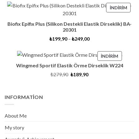
İNDI
İNDIRIM
ÜRÜ
Biofix Epifix Plus (Silikon Destekli Elastik Dirseklik) BA-
20301
₺
199,90
–
₺
249,00
İNDIRIMD
İNDIRIM
ÜRÜN
Wingmed Sportif Elastik Örme Dirseklik W224
Orijinal
Şu
₺
279,90
₺
189,90
fiyat:
andaki
₺279,90.
fiyat:
₺189,90.
INFORMATION
About Me
My story