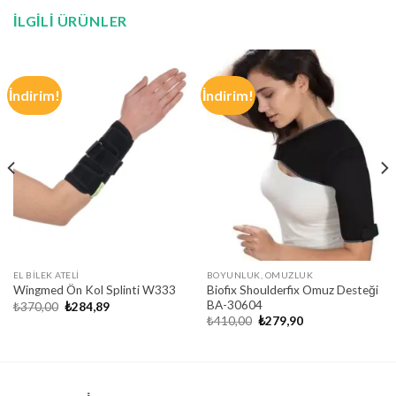
İLGILI ÜRÜNLER
İndirim!
İndirim!
EL BILEK ATELI
BOYUNLUK, OMUZLUK
Biofix Shoulderfix Omuz Desteği
Wingmed Ön Kol Splinti W333
BA-30604
Orijinal
Şu
₺
370,00
₺
284,89
fiyat:
andaki
Orijinal
Şu
₺
410,00
₺
279,90
₺370,00.
fiyat:
fiyat:
andaki
₺284,89.
₺410,00.
fiyat:
₺279,90.