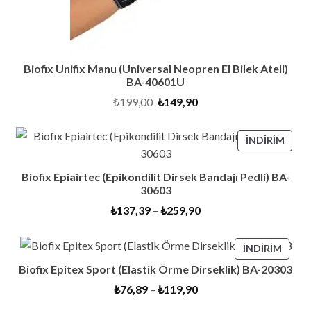
Biofix Unifix Manu (Universal Neopren El Bilek Ateli)
BA-40601U
Orijinal
Şu
₺
199,00
₺
149,90
fiyat:
andaki
₺199,00.
fiyat:
₺149,90.
İNDI
İNDIRIM
ÜRÜ
Biofix Epiairtec (Epikondilit Dirsek Bandajı Pedli) BA-
30603
₺
137,39
–
₺
259,90
İNDIR
İNDIRIM
ÜRÜN
Biofix Epitex Sport (Elastik Örme Dirseklik) BA-20303
₺
76,89
–
₺
119,90