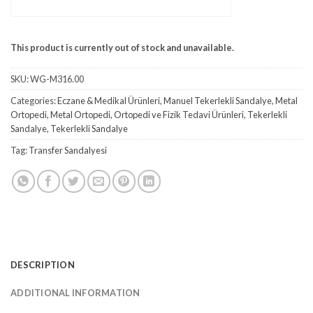
ÜRÜN BILGISINI UZMANINDAN ALIN
This product is currently out of stock and unavailable.
SKU:
WG-M316.00
Categories:
Eczane & Medikal Ürünleri
,
Manuel Tekerlekli Sandalye
,
Metal
Ortopedi
,
Metal Ortopedi
,
Ortopedi ve Fizik Tedavi Ürünleri
,
Tekerlekli
Sandalye
,
Tekerlekli Sandalye
Tag:
Transfer Sandalyesi
DESCRIPTION
ADDITIONAL INFORMATION