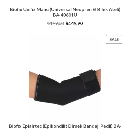
Biofix Unifix Manu (Universal Neopren El Bilek Ateli)
BA-40601U
Original
Current
₺
199,00
₺
149,90
price
price
was:
is:
₺199,00.
₺149,90.
PRO
SALE
ON
SALE
Biofix Epiairtec (Epikondilit Dirsek Bandajı Pedli) BA-