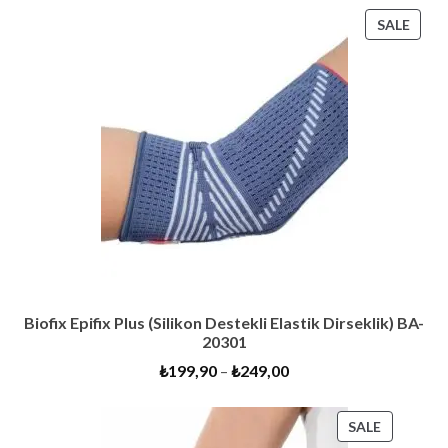
PRO
SALE
ON
SALE
Biofix Epifix Plus (Silikon Destekli Elastik Dirseklik) BA-
20301
₺
199,90
–
₺
249,00
PRODUC
SALE
ON