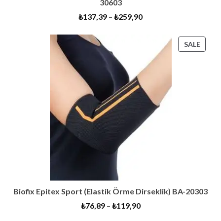
30603
₺
137,39
–
₺
259,90
PROD
SALE
ON
SALE
Biofix Epitex Sport (Elastik Örme Dirseklik) BA-20303
₺
76,89
–
₺
119,90