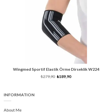
SALE
Wingmed Sportif Elastik Örme Dirseklik W224
Original
Current
₺
279,90
₺
189,90
price
price
was:
is:
₺279,90.
₺189,90.
INFORMATION
About Me