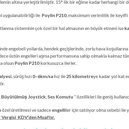
üzlemin altına yerleştirilmiştir. 15° lik bir eğime kadar herhangi bi
 uygulanabilirliği ile
Poylin P210
, maksimum verimlilik ile keyifl
katlanma sisteminin çok özel bir hal almasının en büyük etmeni ise
ka
nde engebeli yollarda, hendek geçişlerinde, zorlu hava koşulların
Sadece üstün engelleri aşma performansına sahip olmakla kalmaz tü
sa olsun
Poylin P210
korkusuzca ilerler.
alyesi
, sürüş hızı
0–6km/sa
hız ile
25 kilometre
ye kadar yol kat e
ir.
,
Büyütülmüş Joystick
,
Ses Komutu
” özellikleri ile geniş kullan
a özel üretilmesi ve sadece
engelli
ler için satılıyor olma sebebi i
 Vergisi KDV’den Muaftır.