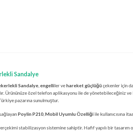
lekli Sandalye
ekerlekli Sandalye
,
engelli
ler ve
hareket güçlüğü
çekenler için d
ır. Ürününüze özel telefon aplikasyonu ile de yönetebileceğiniz v
Türkiye pazarına sunulmuştur.
 sağlayan
Poylin P210
,
Mobil Uyumlu Özelliği
ile kullanıcısına it
le yerçekimi stabilizasyon sistemine sahiptir. Hafif yapılı bir tasarı