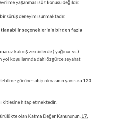
r devrilme yaşanması söz konusu değildir.
i bir sürüş deneyimi sunmaktadır.
tlanabilir seçeneklerinin birden fazla
a maruz kalmış zeminlerde ( yağmur vs.)
m yol koşullarında dahi özgürce seyahat
debilme gücüne sahip olmasının yanı sıra
120
ıcı kitlesine hitap etmektedir.
le yürülükte olan Katma Değer Kanununun,
17.