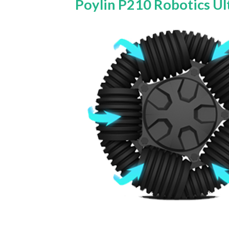
Poylin P210 Robotics Ult