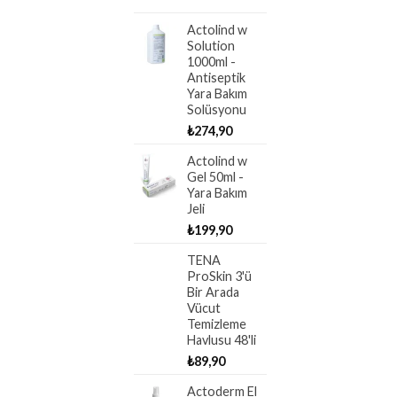
Actolind w
Solution
1000ml -
Antiseptik
Yara Bakım
Solüsyonu
₺
274,90
Actolind w
Gel 50ml -
Yara Bakım
Jeli
₺
199,90
TENA
ProSkin 3'ü
Bir Arada
Vücut
Temizleme
Havlusu 48'li
₺
89,90
Actoderm El