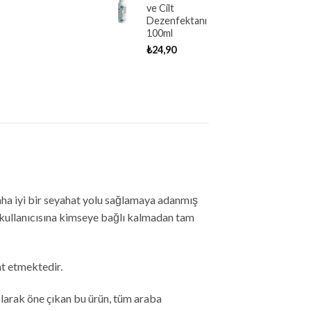
ve Cilt
Dezenfektanı
100ml
₺
24,90
aha iyi bir seyahat yolu sağlamaya adanmış
e kullanıcısına kimseye bağlı kalmadan tam
aat etmektedir.
m olarak öne çıkan bu ürün, tüm araba