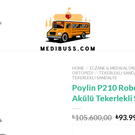
Ass
s
HOME
/
ECZANE & MEDIKAL ÜR
ORTOPEDI
/
TEKERLEKLI SAND
TEKERLEKLI SANDALYE
Poylin P210 Rob
Akülü Tekerlekli
Origi
105.600,00
93.9
₺
₺
price
was:
ÜRÜN BILGISINI UZ