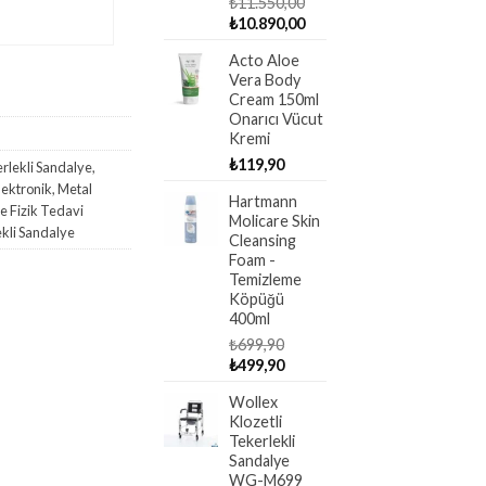
₺
11.550,00
600,00.
₺93.990,00.
Original
Current
₺
10.890,00
price
price
Acto Aloe
was:
is:
Vera Body
₺11.550,00.
₺10.890,00.
Cream 150ml
Onarıcı Vücut
Kremi
₺
119,90
rlekli Sandalye
,
lektronik
,
Metal
Hartmann
e Fizik Tedavi
Molicare Skin
kli Sandalye
Cleansing
Foam -
Temizleme
Köpüğü
400ml
₺
699,90
Original
Current
₺
499,90
price
price
Wollex
was:
is:
Klozetli
₺699,90.
₺499,90.
Tekerlekli
Sandalye
WG-M699