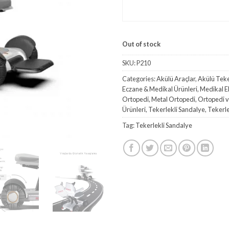
₺105.
ALIN
Out of stock
SKU:
P210
Categories:
Akülü Araçlar
,
Akülü Teke
Eczane & Medikal Ürünleri
,
Medikal E
Ortopedi
,
Metal Ortopedi
,
Ortopedi v
Ürünleri
,
Tekerlekli Sandalye
,
Tekerle
Tag:
Tekerlekli Sandalye