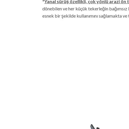
*
Yanal sürüş özellikli, çok yönlü arazi ön 
dönebilen ve her küçük tekerleğin bağımsız b
esnek bir şekilde kullanımını sağlamakta ve