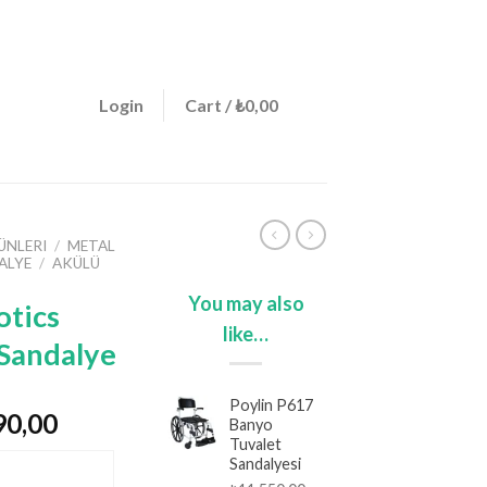
ign a menu in Theme Options > Menus
0
Login
Cart /
₺
0,00
ÜNLERI
/
METAL
ALYE
/
AKÜLÜ
You may also
otics
like…
 Sandalye
Poylin P617
nal
Current
90,00
Banyo
price
Tuvalet
Sandalyesi
is:
MANINDAN