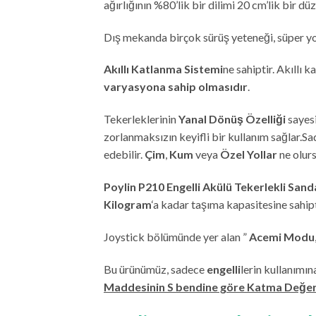
ağırlığının %80’lik bir dilimi 20 cm’lik bir d
Dış mekanda birçok sürüş yeteneği, süper yol
Akıllı Katlanma Sistemi
ne sahiptir. Akıllı 
varyasyona sahip olmasıdır
.
Tekerleklerinin
Yanal Dönüş Özelliği
sayesi
zorlanmaksızın keyifli bir kullanım sağlar.
edebilir.
Çim
,
Kum
veya
Özel Yollar
ne olur
Poylin P210 Engelli Akülü Tekerlekli Sand
Kilogram
‘a kadar taşıma kapasitesine sahipt
Joystick bölümünde yer alan ”
Acemi Modu
Bu ürünümüz, sadece
engelli
lerin kullanımın
Maddesinin S bendine göre Katma Değer